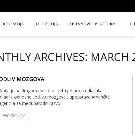
BIOGRAFIJA
FILOZOFIJA
USTANOVE I PLATFORME
U 
THLY ARCHIVES: MARCH 
ODLIV MOZGOVA
Srbija je na drugom mestu u svetu po broju odlazaka
mladih, odnosno „odlivu mozgova“, upozorava Američka
agencija za međunarodni razvoj ...
PROČITAJ VIŠE