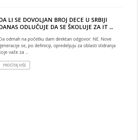
DA LI SE DOVOLJAN BROJ DECE U SRBIJI
DANAS ODLUČUJE DA SE ŠKOLUJE ZA IT ...
Da odmah na početku dam direktan odgovor: NE. Nove
generacije se, po definiciji, opredeljuju za oblasti stidranja
koje važe za ...
PROČITAJ VIŠE