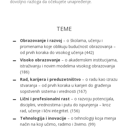
dovoljno razloga da očekujete unapređenje.
TEME
Obrazovanje i razvoj
– o školama, učenju i
promenama koje oblikuju budućnost obrazovanja –
od prvih koraka do visokog učenja
(442)
Visoko obrazovanje
– o akademskim institucijama,
istraživanju i novim modelima visokog obrazovanja
(186)
Rad, karijera i preduzetništvo
– o radu kao izrazu
stvaranja – od prvih koraka u karijeri do građenja
sopstvenih sistema i vrednosti
(167)
Lični i profesionalni rast
– o razvoju potencijala,
disciplini, vrednostima i putu do ispunjenja – kroz
rad, učenje i lični integritet.
(156)
Tehnologija i inovacije
– o tehnologiji koja menja
način na koji učimo, radimo i živimo.
(99)