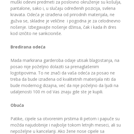
muški odevni predmeti za poslovno okruženje su košulja,
pantalone, sako i, u slučaju određenih pozicija, svilena
kravata. Odeća je izrađena od prirodnih materijala, ne
gužva se, skladne je veličine i pogodna je za celodnevno
nošenje. Izbegavajte nošenje džinsa, čak i kada ih dres
kod izričito ne sankcioniše.
Bredirana odeća
Mada markirana garderoba odaje utisak blagostanja, na
posao nije poželjno dolaziti sa prenaglašenim
logotipovima. To ne znači da vaša odeća za posao ne
treba da bude izrađena od kvalitetnih materijala niti da
bude modernog dizajna, već da nije poželjno da ljudi na
udaljenosti 100 m od Vas znaju gde ste je kupili.
Obuća
Patike, cipele sa otvorenim prstima ili petom i papuče su
možda najudobnije i najbolje tokom letnjih meseci, ali su
nepoželjne u kancelariji. Ako žene nose cipele sa