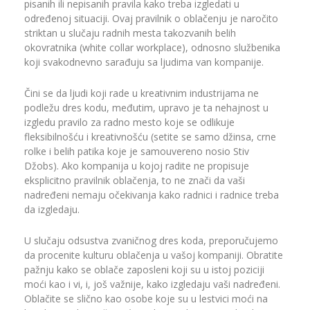
pisanih ili nepisanih pravila kako treba izgledati u
određenoj situaciji. Ovaj pravilnik o oblačenju je naročito
striktan u slučaju radnih mesta takozvanih belih
okovratnika (white collar workplace), odnosno službenika
koji svakodnevno sarađuju sa ljudima van kompanije.
Čini se da ljudi koji rade u kreativnim industrijama ne
podležu dres kodu, međutim, upravo je ta nehajnost u
izgledu pravilo za radno mesto koje se odlikuje
fleksibilnošću i kreativnošću (setite se samo džinsa, crne
rolke i belih patika koje je samouvereno nosio Stiv
Džobs). Ako kompanija u kojoj radite ne propisuje
eksplicitno pravilnik oblačenja, to ne znači da vaši
nadređeni nemaju očekivanja kako radnici i radnice treba
da izgledaju.
U slučaju odsustva zvaničnog dres koda, preporučujemo
da procenite kulturu oblačenja u vašoj kompaniji. Obratite
pažnju kako se oblače zaposleni koji su u istoj poziciji
moći kao i vi, i, još važnije, kako izgledaju vaši nadređeni.
Oblačite se slično kao osobe koje su u lestvici moći na