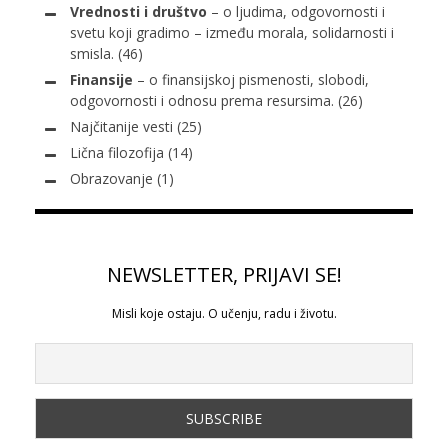
Vrednosti i društvo
– o ljudima, odgovornosti i
svetu koji gradimo – između morala, solidarnosti i
smisla.
(46)
Finansije
– o finansijskoj pismenosti, slobodi,
odgovornosti i odnosu prema resursima.
(26)
Najčitanije vesti
(25)
Lična filozofija
(14)
Obrazovanje
(1)
NEWSLETTER, PRIJAVI SE!
Misli koje ostaju. O učenju, radu i životu.