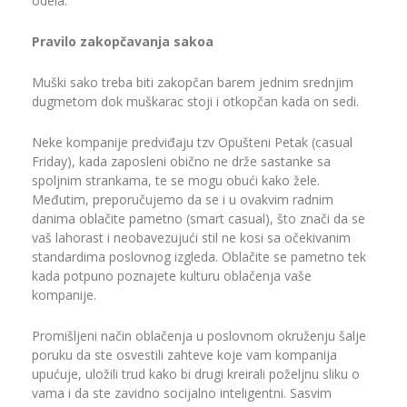
odela.
Pravilo zakopčavanja sakoa
Muški sako treba biti zakopčan barem jednim srednjim
dugmetom dok muškarac stoji i otkopčan kada on sedi.
Neke kompanije predviđaju tzv Opušteni Petak (casual
Friday), kada zaposleni obično ne drže sastanke sa
spoljnim strankama, te se mogu obući kako žele.
Međutim, preporučujemo da se i u ovakvim radnim
danima oblačite pametno (smart casual), što znači da se
vaš lahorast i neobavezujući stil ne kosi sa očekivanim
standardima poslovnog izgleda. Oblačite se pametno tek
kada potpuno poznajete kulturu oblačenja vaše
kompanije.
Promišljeni način oblačenja u poslovnom okruženju šalje
poruku da ste osvestili zahteve koje vam kompanija
upućuje, uložili trud kako bi drugi kreirali poželjnu sliku o
vama i da ste zavidno socijalno inteligentni. Sasvim