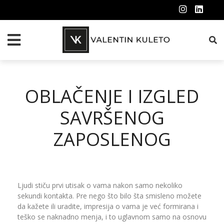
OBLAČENJE I IZGLED
SAVRŠENOG
ZAPOSLENOG
Ljudi stiču prvi utisak o vama nakon samo nekoliko
sekundi kontakta. Pre nego što bilo šta smisleno možete
da kažete ili uradite, impresija o vama je već formirana i
teško se naknadno menja, i to uglavnom samo na osnovu