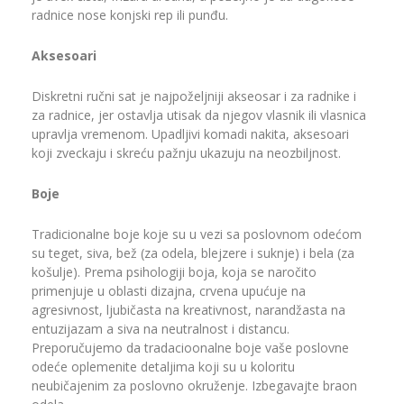
radnice nose konjski rep ili punđu.
Aksesoari
Diskretni ručni sat je najpoželjniji akseosar i za radnike i
za radnice, jer ostavlja utisak da njegov vlasnik ili vlasnica
upravlja vremenom. Upadljivi komadi nakita, aksesoari
koji zveckaju i skreću pažnju ukazuju na neozbiljnost.
Boje
Tradicionalne boje koje su u vezi sa poslovnom odećom
su teget, siva, bež (za odela, blejzere i suknje) i bela (za
košulje). Prema psihologiji boja, koja se naročito
primenjuje u oblasti dizajna, crvena upućuje na
agresivnost, ljubičasta na kreativnost, narandžasta na
entuzijazam a siva na neutralnost i distancu.
Preporučujemo da tradacioonalne boje vaše poslovne
odeće oplemenite detaljima koji su u koloritu
neubičajenim za poslovno okruženje. Izbegavajte braon