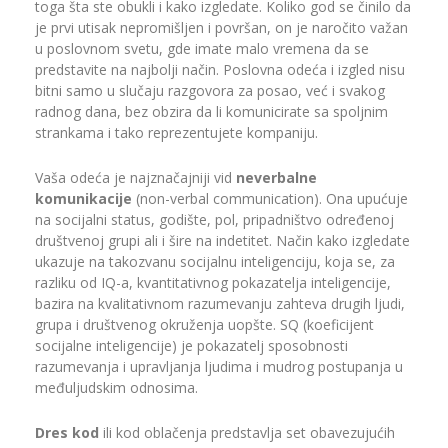
toga šta ste obukli i kako izgledate. Koliko god se činilo da
je prvi utisak nepromišljen i površan, on je naročito važan
u poslovnom svetu, gde imate malo vremena da se
predstavite na najbolji način. Poslovna odeća i izgled nisu
bitni samo u slučaju razgovora za posao, već i svakog
radnog dana, bez obzira da li komunicirate sa spoljnim
strankama i tako reprezentujete kompaniju.
Vaša odeća je najznačajniji vid
neverbalne
komunikacije
(non-verbal communication). Ona upućuje
na socijalni status, godište, pol, pripadništvo određenoj
društvenoj grupi ali i šire na indetitet. Način kako izgledate
ukazuje na takozvanu socijalnu inteligenciju, koja se, za
razliku od IQ-a, kvantitativnog pokazatelja inteligencije,
bazira na kvalitativnom razumevanju zahteva drugih ljudi,
grupa i društvenog okruženja uopšte. SQ (koeficijent
socijalne inteligencije) je pokazatelj sposobnosti
razumevanja i upravljanja ljudima i mudrog postupanja u
međuljudskim odnosima.
Dres kod
ili kod oblačenja predstavlja set obavezujućih