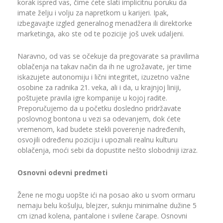
korak ispred vas, čime ćete slati implicitnu poruku da
imate želju i volju za napretkom u karijeri. Ipak,
izbegavajte izgled generalnog menadžera ili direktorke
marketinga, ako ste od te pozicije još uvek udaljeni.
Naravno, od vas se očekuje da pregovarate sa pravilima
oblačenja na takav način da ih ne ugrožavate, jer time
iskazujete autonomiju i lični integritet, izuzetno važne
osobine za radnika 21. veka, ali i da, u krajnjoj liniji,
poštujete pravila igre kompanije u kojoj radite.
Preporučujemo da u početku dosledno pridržavate
poslovnog bontona u vezi sa odevanjem, dok ćete
vremenom, kad budete stekli poverenje nadređenih,
osvojili određenu poziciju i upoznali realnu kulturu
oblačenja, moći sebi da dopustite nešto slobodniji izraz.
Osnovni odevni predmeti
Žene ne mogu uopšte ići na posao ako u svom ormaru
nemaju belu košulju, blejzer, suknju minimalne dužine 5
cm iznad kolena, pantalone i svilene čarape. Osnovni