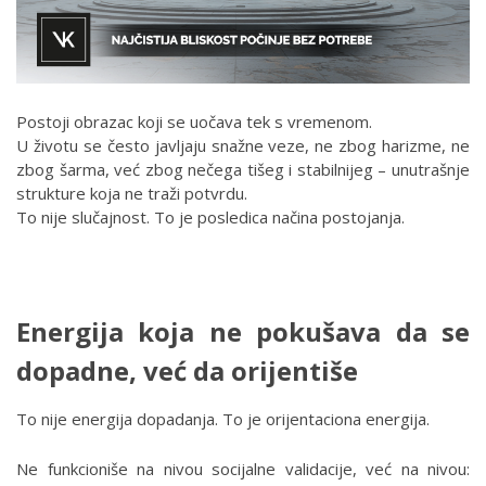
Postoji obrazac koji se uočava tek s vremenom.
U životu se često javljaju snažne veze, ne zbog harizme, ne
zbog šarma, već zbog nečega tišeg i stabilnijeg – unutrašnje
strukture koja ne traži potvrdu.
To nije slučajnost. To je posledica načina postojanja.
Energija koja ne pokušava da se
dopadne, već da orijentiše
To nije energija dopadanja. To je orijentaciona energija.
Ne funkcioniše na nivou socijalne validacije, već na nivou: