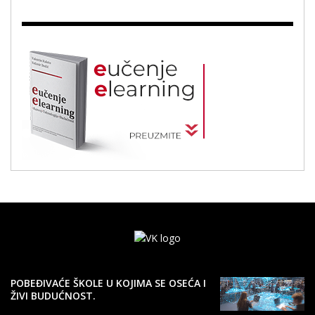
POBEĐIVAĆE ŠKOLE U KOJIMA SE OSEĆA I
ŽIVI BUDUĆNOST.