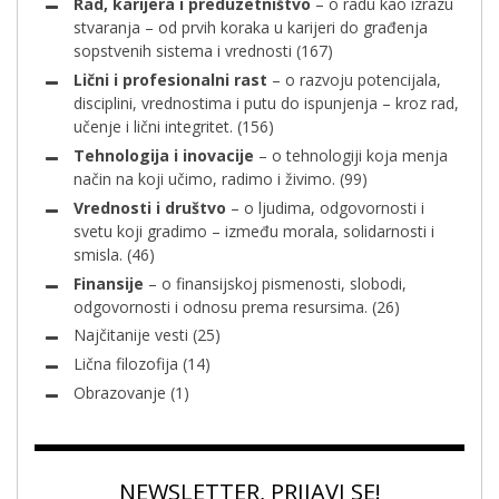
Rad, karijera i preduzetništvo
– o radu kao izrazu
stvaranja – od prvih koraka u karijeri do građenja
sopstvenih sistema i vrednosti
(167)
Lični i profesionalni rast
– o razvoju potencijala,
disciplini, vrednostima i putu do ispunjenja – kroz rad,
učenje i lični integritet.
(156)
Tehnologija i inovacije
– o tehnologiji koja menja
način na koji učimo, radimo i živimo.
(99)
Vrednosti i društvo
– o ljudima, odgovornosti i
svetu koji gradimo – između morala, solidarnosti i
smisla.
(46)
Finansije
– o finansijskoj pismenosti, slobodi,
odgovornosti i odnosu prema resursima.
(26)
Najčitanije vesti
(25)
Lična filozofija
(14)
Obrazovanje
(1)
NEWSLETTER, PRIJAVI SE!