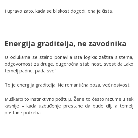
I upravo zato, kada se bliskost dogodi, ona je čista.
Energija graditelja, ne zavodnika
U odlukama se stalno ponavlja ista logika: zaštita sistema,
odgovornost za druge, dugoročna stabilnost, svest da „ako
temelj padne, pada sve“
To je energija graditelja. Ne romantična poza, već nosivost.
Muškarci to instinktivno poštuju. Žene to često razumeju tek
kasnije – kada uzbuđenje prestane da bude cilj, a temelj
postane potreba.