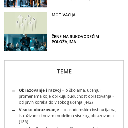
PREDUZEĆA
MOTIVACIJA
ŽENE NA RUKOVODEĆIM
POLOŽAJIMA
TEME
Obrazovanje i razvoj
– o školama, učenju i
promenama koje oblikuju budućnost obrazovanja –
od prvih koraka do visokog učenja
(442)
Visoko obrazovanje
– o akademskim institucijama,
istraživanju i novim modelima visokog obrazovanja
(186)