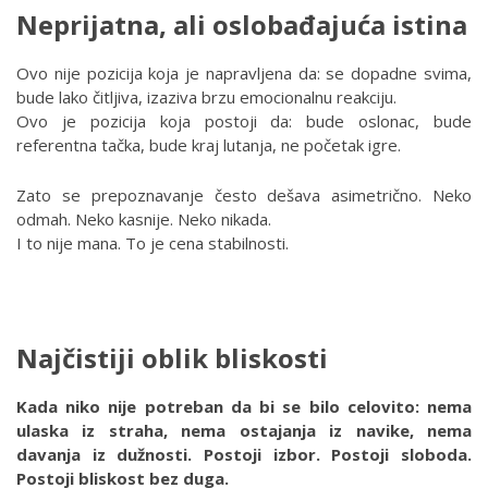
Neprijatna, ali oslobađajuća istina
Ovo nije pozicija koja je napravljena da: se dopadne svima,
bude lako čitljiva, izaziva brzu emocionalnu reakciju.
Ovo je pozicija koja postoji da: bude oslonac, bude
referentna tačka, bude kraj lutanja, ne početak igre.
Zato se prepoznavanje često dešava asimetrično. Neko
odmah. Neko kasnije. Neko nikada.
I to nije mana. To je cena stabilnosti.
Najčistiji oblik bliskosti
Kada niko nije potreban da bi se bilo celovito: nema
ulaska iz straha, nema ostajanja iz navike, nema
davanja iz dužnosti. Postoji izbor. Postoji sloboda.
Postoji bliskost bez duga.