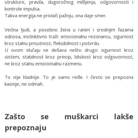
strukture, pravila, dugoročnog mišljenja, odgovornosti i
kontrole impulsa.
Takva energija ne privlači pažnju, ona daje smer.
Većina ljudi, a posebno žena u ranim i srednjim fazama
odnosa, instinktivno traži: emocionalnu rezonancu, sigurnost
kroz stalnu prisutnost, fleksibilnost i potvrdu.
U ovom slučaju se dešava nešto drugo: sigurnost kroz
sistem, stabilnost kroz princip, bliskost kroz odgovornost,
ne kroz stalnu emocionalnu razmenu.
To nije hladnije. To je samo ređe. I često se prepozna
kasnije, ne odmah.
Zašto se muškarci lakše
prepoznaju