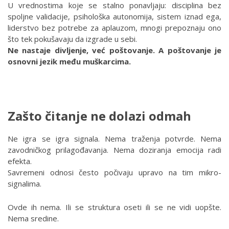
U vrednostima koje se stalno ponavljaju: disciplina bez
spoljne validacije, psihološka autonomija, sistem iznad ega,
liderstvo bez potrebe za aplauzom, mnogi prepoznaju ono
što tek pokušavaju da izgrade u sebi.
Ne nastaje divljenje, već poštovanje. A poštovanje je
osnovni jezik među muškarcima.
Zašto čitanje ne dolazi odmah
Ne igra se igra signala. Nema traženja potvrde. Nema
zavodničkog prilagođavanja. Nema doziranja emocija radi
efekta.
Savremeni odnosi često počivaju upravo na tim mikro-
signalima.
Ovde ih nema. Ili se struktura oseti ili se ne vidi uopšte.
Nema sredine.