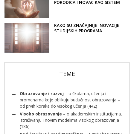
PORODICA I NOVAC KAO SISTEM
KAKO SU ZNAČAJNIJE INOVACIJE
STUDIJSKIH PROGRAMA
ONEMOGUĆENE
TEME
Obrazovanje i razvoj
– o školama, učenju i
promenama koje oblikuju budućnost obrazovanja –
od prvih koraka do visokog učenja
(442)
Visoko obrazovanje
– o akademskim institucijama,
istraživanju i novim modelima visokog obrazovanja
(186)