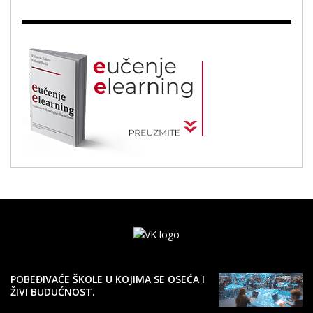
POBEĐIVAĆE ŠKOLE U KOJIMA SE OSEĆA I
ŽIVI BUDUĆNOST.