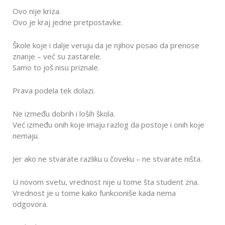
Ovo nije kriza.
Ovo je kraj jedne pretpostavke.
Škole koje i dalje veruju da je njihov posao da prenose
znanje – već su zastarele.
Samo to još nisu priznale.
Prava podela tek dolazi.
Ne između dobrih i loših škola.
Već između onih koje imaju razlog da postoje i onih koje
nemaju.
Jer ako ne stvarate razliku u čoveku – ne stvarate ništa.
U novom svetu, vrednost nije u tome šta student zna.
Vrednost je u tome kako funkcioniše kada nema
odgovora.