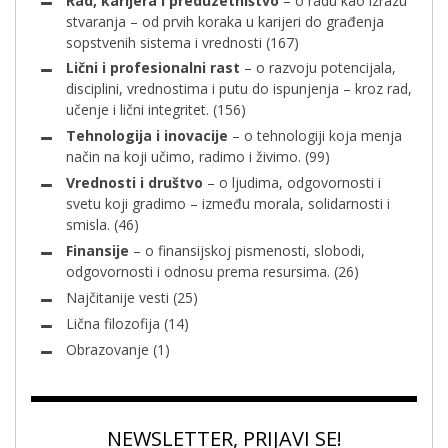
Rad, karijera i preduzetništvo
– o radu kao izrazu
stvaranja – od prvih koraka u karijeri do građenja
sopstvenih sistema i vrednosti
(167)
Lični i profesionalni rast
– o razvoju potencijala,
disciplini, vrednostima i putu do ispunjenja – kroz rad,
učenje i lični integritet.
(156)
Tehnologija i inovacije
– o tehnologiji koja menja
način na koji učimo, radimo i živimo.
(99)
Vrednosti i društvo
– o ljudima, odgovornosti i
svetu koji gradimo – između morala, solidarnosti i
smisla.
(46)
Finansije
– o finansijskoj pismenosti, slobodi,
odgovornosti i odnosu prema resursima.
(26)
Najčitanije vesti
(25)
Lična filozofija
(14)
Obrazovanje
(1)
NEWSLETTER, PRIJAVI SE!