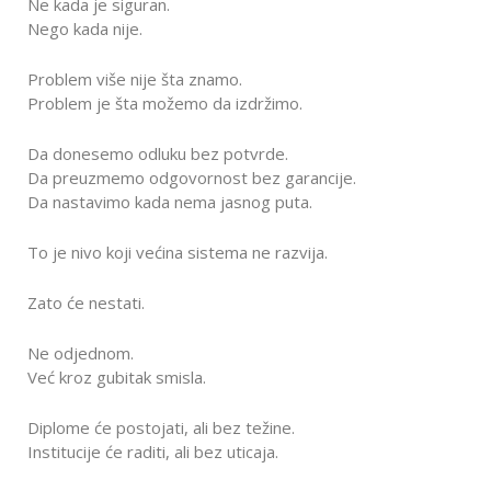
Ne kada je siguran.
Nego kada nije.
Problem više nije šta znamo.
Problem je šta možemo da izdržimo.
Da donesemo odluku bez potvrde.
Da preuzmemo odgovornost bez garancije.
Da nastavimo kada nema jasnog puta.
To je nivo koji većina sistema ne razvija.
Zato će nestati.
Ne odjednom.
Već kroz gubitak smisla.
Diplome će postojati, ali bez težine.
Institucije će raditi, ali bez uticaja.