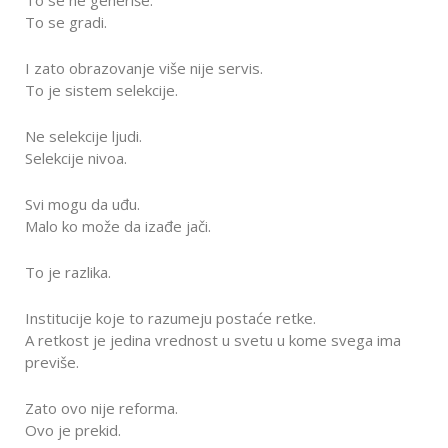
To se ne generiše.
To se gradi.
I zato obrazovanje više nije servis.
To je sistem selekcije.
Ne selekcije ljudi.
Selekcije nivoa.
Svi mogu da uđu.
Malo ko može da izađe jači.
To je razlika.
Institucije koje to razumeju postaće retke.
A retkost je jedina vrednost u svetu u kome svega ima
previše.
Zato ovo nije reforma.
Ovo je prekid.