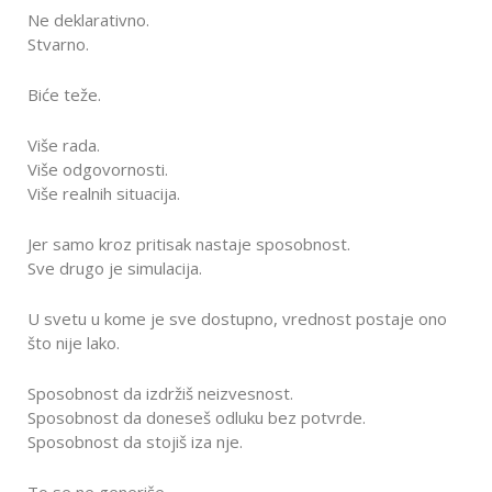
Ne deklarativno.
Stvarno.
Biće teže.
Više rada.
Više odgovornosti.
Više realnih situacija.
Jer samo kroz pritisak nastaje sposobnost.
Sve drugo je simulacija.
U svetu u kome je sve dostupno, vrednost postaje ono
što nije lako.
Sposobnost da izdržiš neizvesnost.
Sposobnost da doneseš odluku bez potvrde.
Sposobnost da stojiš iza nje.