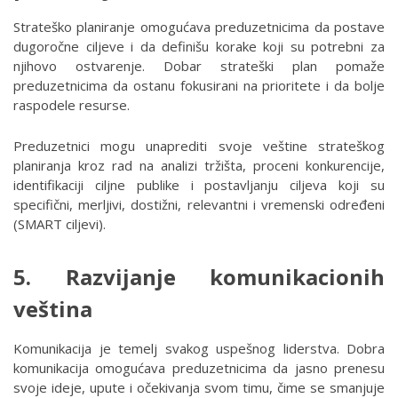
Strateško planiranje omogućava preduzetnicima da postave
dugoročne ciljeve i da definišu korake koji su potrebni za
njihovo ostvarenje. Dobar strateški plan pomaže
preduzetnicima da ostanu fokusirani na prioritete i da bolje
raspodele resurse.
Preduzetnici mogu unaprediti svoje veštine strateškog
planiranja kroz rad na analizi tržišta, proceni konkurencije,
identifikaciji ciljne publike i postavljanju ciljeva koji su
specifični, merljivi, dostižni, relevantni i vremenski određeni
(SMART ciljevi).
5. Razvijanje komunikacionih
veština
Komunikacija je temelj svakog uspešnog liderstva. Dobra
komunikacija omogućava preduzetnicima da jasno prenesu
svoje ideje, upute i očekivanja svom timu, čime se smanjuje