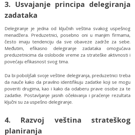
3. Usvajanje principa delegiranja
zadataka
Delegiranje je jedna od ključnih veština svakog uspešnog
menadžera. Preduzetnici, posebno oni u manjim firmama,
često imaju tendenciju da sve obaveze zadrže za sebe.
Međutim, efikasno delegiranje zadataka omogućava
preduzetnicima da oslobode vreme za strateške aktivnosti i
povećaju efikasnost svog tima.
Da bi poboljšali svoje veštine delegiranja, preduzetnici treba
da nauče kako da pravilno identifikuju zadatke koji se mogu
poveriti drugima, kao i kako da odaberu prave osobe za te
zadatke. Postavljanje jasnih očekivanja i praćenje rezultata
ključni su za uspešno delegiranje.
4. Razvoj veština strateškog
planiranja