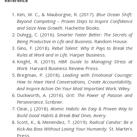
Reference
Kim, W. C., & Mauborgne, R. (2017).
Blue Ocean Shift:
Beyond Competing – Proven Steps to Inspire Confidence
and Seize New Growth.
Hachette Books.
Duhigg, C. (2016).
Smarter Faster Better: The Secrets of
Being Productive in Life and Business.
Random House.
Gino, F. (2018).
Rebel Talent: Why It Pays to Break the
Rules at Work and in Life.
Harper Business.
Knight, R. (2019).
HBR Guide to Managing Stress at
Work.
Harvard Business Review Press.
Bregman, P. (2018).
Leading with Emotional Courage:
How to Have Hard Conversations, Create Accountability,
And Inspire Action On Your Most Important Work.
Wiley.
Duckworth, A. (2016).
Grit: The Power of Passion and
Perseverance.
Scribner.
Clear, J. (2018).
Atomic Habits: An Easy & Proven Way to
Build Good Habits & Break Bad Ones.
Avery.
Scott, K., & Menendez, T. (2019).
Radical Candor: Be a
Kick-Ass Boss Without Losing Your Humanity.
St. Martin’s
Press.