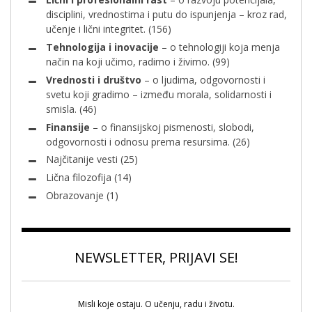
disciplini, vrednostima i putu do ispunjenja – kroz rad,
učenje i lični integritet.
(156)
Tehnologija i inovacije
– o tehnologiji koja menja
način na koji učimo, radimo i živimo.
(99)
Vrednosti i društvo
– o ljudima, odgovornosti i
svetu koji gradimo – između morala, solidarnosti i
smisla.
(46)
Finansije
– o finansijskoj pismenosti, slobodi,
odgovornosti i odnosu prema resursima.
(26)
Najčitanije vesti
(25)
Lična filozofija
(14)
Obrazovanje
(1)
NEWSLETTER, PRIJAVI SE!
Misli koje ostaju. O učenju, radu i životu.