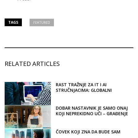
TAGS
FEATURED
RELATED ARTICLES
RAST TRAŽNJE ZA IT I AI
STRUČNJACIMA: GLOBALNI
TRENDOVI I PRILIKE ZA BUDUĆNOST.
DA LI SU OBRAZOVNE USTANOVE
SPREMNE?
DOBAR NASTAVNIK JE SAMO ONAJ
KOJI NEPREKIDNO UČI – GRAĐENJE
KOMPETENCIJA NASTAVNIKA
ČOVEK KOJI ZNA DA BUDE SAM