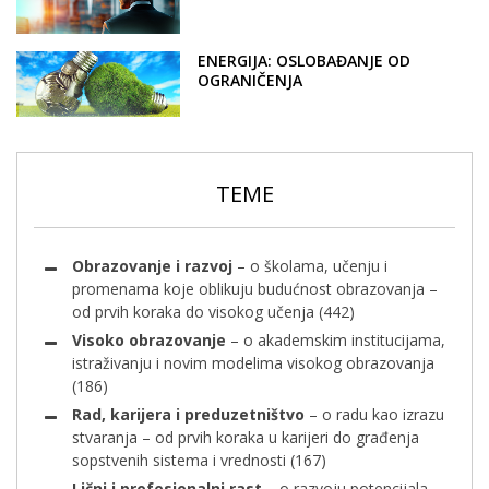
ENERGIJA: OSLOBAĐANJE OD
OGRANIČENJA
TEME
Obrazovanje i razvoj
– o školama, učenju i
promenama koje oblikuju budućnost obrazovanja –
od prvih koraka do visokog učenja
(442)
Visoko obrazovanje
– o akademskim institucijama,
istraživanju i novim modelima visokog obrazovanja
(186)
Rad, karijera i preduzetništvo
– o radu kao izrazu
stvaranja – od prvih koraka u karijeri do građenja
sopstvenih sistema i vrednosti
(167)
Lični i profesionalni rast
– o razvoju potencijala,