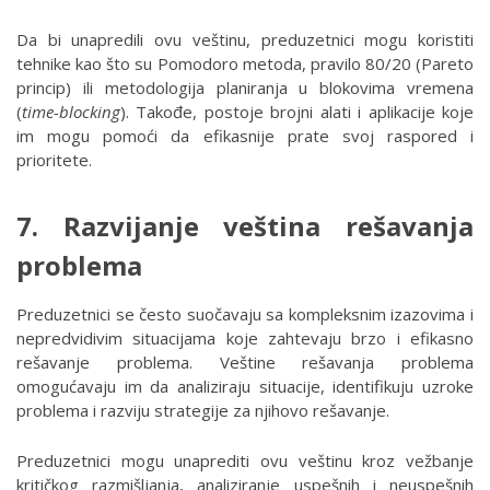
Da bi unapredili ovu veštinu, preduzetnici mogu koristiti
tehnike kao što su Pomodoro metoda, pravilo 80/20 (Pareto
princip) ili metodologija planiranja u blokovima vremena
(
time-blocking
). Takođe, postoje brojni alati i aplikacije koje
im mogu pomoći da efikasnije prate svoj raspored i
prioritete.
7. Razvijanje veština rešavanja
problema
Preduzetnici se često suočavaju sa kompleksnim izazovima i
nepredvidivim situacijama koje zahtevaju brzo i efikasno
rešavanje problema. Veštine rešavanja problema
omogućavaju im da analiziraju situacije, identifikuju uzroke
problema i razviju strategije za njihovo rešavanje.
Preduzetnici mogu unaprediti ovu veštinu kroz vežbanje
kritičkog razmišljanja, analiziranje uspešnih i neuspešnih