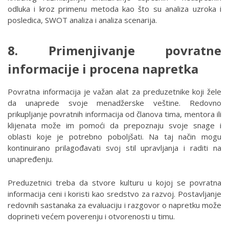
odluka i kroz primenu metoda kao što su analiza uzroka i
posledica, SWOT analiza i analiza scenarija.
8. Primenjivanje povratne
informacije i procena napretka
Povratna informacija je važan alat za preduzetnike koji žele
da unaprede svoje menadžerske veštine. Redovno
prikupljanje povratnih informacija od članova tima, mentora ili
klijenata može im pomoći da prepoznaju svoje snage i
oblasti koje je potrebno poboljšati. Na taj način mogu
kontinuirano prilagođavati svoj stil upravljanja i raditi na
unapređenju.
Preduzetnici treba da stvore kulturu u kojoj se povratna
informacija ceni i koristi kao sredstvo za razvoj. Postavljanje
redovnih sastanaka za evaluaciju i razgovor o napretku može
doprineti većem poverenju i otvorenosti u timu.