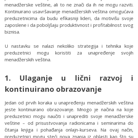
menadžerske veštine, ali to ne znači da ih ne mogu razviti.
Kontinuirano usavršavanje menadžerskih veština omogućava
preduzetnicima da budu efikasniji lideri, da motivišu svoje
zaposlene i da poboljšaju produktivnost i profitabilnost svog
biznisa.
U nastavku se nalazi nekoliko strategija i tehnika koje
preduzetnici mogu koristiti za unapređenje svojih
menadžerskih veština.
1. Ulaganje u lični razvoj i
kontinuirano obrazovanje
Jedan od prvih koraka u unapređenju menadžerskih veština
jeste kontinuirano obrazovanje. Mnogo je načina na koje
preduzetnici mogu naučiti i unaprediti svoje menadžerske
veštine – od prisustvovanja radionicama i seminarima do
čitanja knjiga i pohađanja onlajn-kurseva. Na ovaj način,
preduzetnici mogu steći nova znanja iz oblasti kao što su