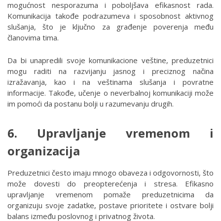
mogućnost nesporazuma i poboljšava efikasnost rada.
Komunikacija takođe podrazumeva i sposobnost aktivnog
slušanja, što je ključno za građenje poverenja među
članovima tima.
Da bi unapredili svoje komunikacione veštine, preduzetnici
mogu raditi na razvijanju jasnog i preciznog načina
izražavanja, kao i na veštinama slušanja i povratne
informacije. Takođe, učenje o neverbalnoj komunikaciji može
im pomoći da postanu bolji u razumevanju drugih.
6. Upravljanje vremenom i
organizacija
Preduzetnici često imaju mnogo obaveza i odgovornosti, što
može dovesti do preopterećenja i stresa. Efikasno
upravljanje vremenom pomaže preduzetnicima da
organizuju svoje zadatke, postave prioritete i ostvare bolji
balans između poslovnog i privatnog života.