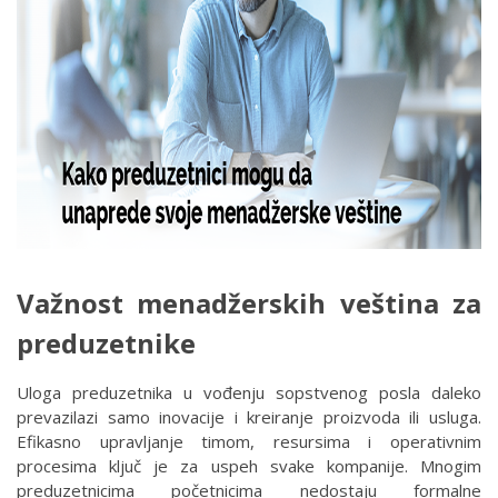
Važnost menadžerskih veština za
preduzetnike
Uloga preduzetnika u vođenju sopstvenog posla daleko
prevazilazi samo inovacije i kreiranje proizvoda ili usluga.
Efikasno upravljanje timom, resursima i operativnim
procesima ključ je za uspeh svake kompanije. Mnogim
preduzetnicima početnicima nedostaju formalne