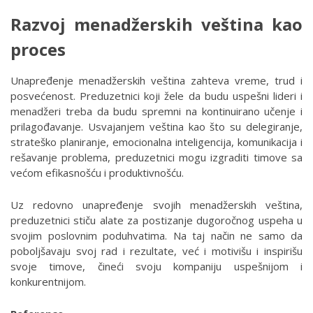
Razvoj menadžerskih veština kao
proces
Unapređenje menadžerskih veština zahteva vreme, trud i
posvećenost. Preduzetnici koji žele da budu uspešni lideri i
menadžeri treba da budu spremni na kontinuirano učenje i
prilagođavanje. Usvajanjem veština kao što su delegiranje,
strateško planiranje, emocionalna inteligencija, komunikacija i
rešavanje problema, preduzetnici mogu izgraditi timove sa
većom efikasnošću i produktivnošću.
Uz redovno unapređenje svojih menadžerskih veština,
preduzetnici stiču alate za postizanje dugoročnog uspeha u
svojim poslovnim poduhvatima. Na taj način ne samo da
poboljšavaju svoj rad i rezultate, već i motivišu i inspirišu
svoje timove, čineći svoju kompaniju uspešnijom i
konkurentnijom.