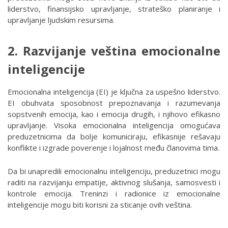
liderstvo, finansijsko upravljanje, strateško planiranje i
upravljanje ljudskim resursima.
2. Razvijanje veština emocionalne
inteligencije
Emocionalna inteligencija (EI) je ključna za uspešno liderstvo.
EI obuhvata sposobnost prepoznavanja i razumevanja
sopstvenih emocija, kao i emocija drugih, i njihovo efikasno
upravljanje. Visoka emocionalna inteligencija omogućava
preduzetnicima da bolje komuniciraju, efikasnije rešavaju
konflikte i izgrade poverenje i lojalnost među članovima tima.
Da bi unapredili emocionalnu inteligenciju, preduzetnici mogu
raditi na razvijanju empatije, aktivnog slušanja, samosvesti i
kontrole emocija. Treninzi i radionice iz emocionalne
inteligencije mogu biti korisni za sticanje ovih veština.