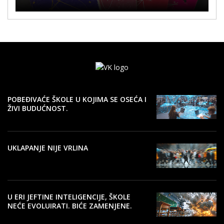
KAKO ŽIVETI KORISTAN I ISPUNJEN
ŽIVOT
POBEĐIVAĆE ŠKOLE U KOJIMA SE OSEĆA I
ŽIVI BUDUĆNOST.
UKLAPANJE NIJE VRLINA
U ERI JEFTINE INTELIGENCIJE, ŠKOLE
NEĆE EVOLUIRATI. BIĆE ZAMENJENE.