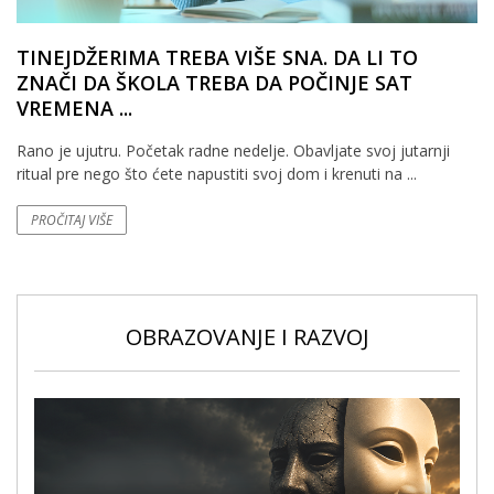
TINEJDŽERIMA TREBA VIŠE SNA. DA LI TO
ZNAČI DA ŠKOLA TREBA DA POČINJE SAT
VREMENA ...
Rano je ujutru. Početak radne nedelje. Obavljate svoj jutarnji
ritual pre nego što ćete napustiti svoj dom i krenuti na ...
PROČITAJ VIŠE
OBRAZOVANJE I RAZVOJ