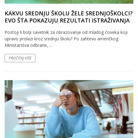
KAKVU SREDNJU ŠKOLU ŽELE SREDNJOŠKOLCI?
EVO ŠTA POKAZUJU REZULTATI ISTRAŽIVANJA
Postoji li bolji savetnik za obrazovanje od mladog čoveka koji
upravo prolazi kroz srednju školu? Po zahtevu američkog
Ministarstva odbrane, ...
PROČITAJ VIŠE