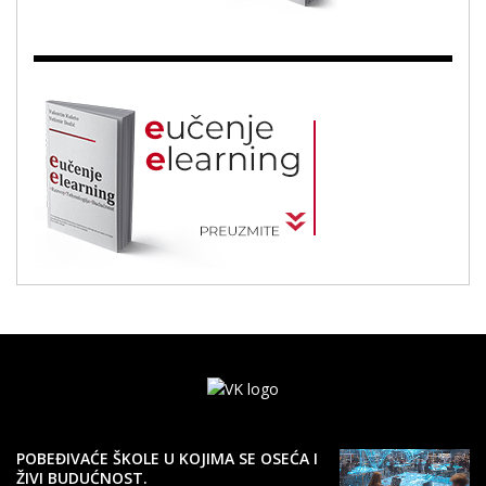
POBEĐIVAĆE ŠKOLE U KOJIMA SE OSEĆA I
ŽIVI BUDUĆNOST.