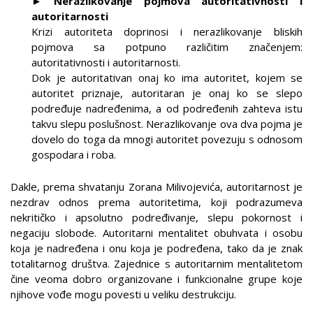
► Nerazlikovanje pojmova autoritativnosti i
autoritarnosti
Krizi autoriteta doprinosi i nerazlikovanje bliskih
pojmova sa potpuno različitim značenjem:
autoritativnosti i autoritarnosti.
Dok je autoritativan onaj ko ima autoritet, kojem se
autoritet priznaje, autoritaran je onaj ko se slepo
podređuje nadređenima, a od podređenih zahteva istu
takvu slepu poslušnost. Nerazlikovanje ova dva pojma je
dovelo do toga da mnogi autoritet povezuju s odnosom
gospodara i roba.
Dakle, prema shvatanju Zorana Milivojevića, autoritarnost je
nezdrav odnos prema autoritetima, koji podrazumeva
nekritičko i apsolutno podređivanje, slepu pokornost i
negaciju slobode. Autoritarni mentalitet obuhvata i osobu
koja je nadređena i onu koja je podređena, tako da je znak
totalitarnog društva. Zajednice s autoritarnim mentalitetom
čine veoma dobro organizovane i funkcionalne grupe koje
njihove vođe mogu povesti u veliku destrukciju.