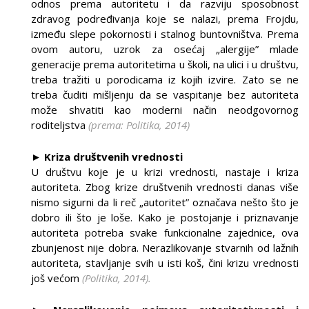
odnos prema autoritetu i da razviju sposobnost
zdravog podređivanja koje se nalazi, prema Frojdu,
između slepe pokornosti i stalnog buntovništva. Prema
ovom autoru, uzrok za osećaj „alergije” mlade
generacije prema autoritetima u školi, na ulici i u društvu,
treba tražiti u porodicama iz kojih izvire. Zato se ne
treba čuditi mišljenju da se vaspitanje bez autoriteta
može shvatiti kao moderni način neodgovornog
roditeljstva
(prema: Politika, 2014)
► Kriza društvenih vrednosti
U društvu koje je u krizi vrednosti, nastaje i kriza
autoriteta. Zbog krize društvenih vrednosti danas više
nismo sigurni da li reč „autoritet” označava nešto što je
dobro ili što je loše. Kako je postojanje i priznavanje
autoriteta potreba svake funkcionalne zajednice, ova
zbunjenost nije dobra. Nerazlikovanje stvarnih od lažnih
autoriteta, stavljanje svih u isti koš, čini krizu vrednosti
još većom
(Politika, 2014).