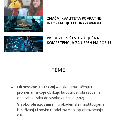
OSPOSOBLJAVANJU
ZNAČAJ KVALITETA POVRATNE
INFORMACIJE U OBRAZOVNOM
PROCESU
PREDUZETNIŠTVO – KLJUČNA
KOMPETENCIJA ZA USPEH NA POSLU
TEME
Obrazovanje i razvoj
– o školama, učenju i
promenama koje oblikuju budućnost obrazovanja –
od prvih koraka do visokog učenja
(442)
Visoko obrazovanje
– o akademskim institucijama,
istraživanju i novim modelima visokog obrazovanja
(186)