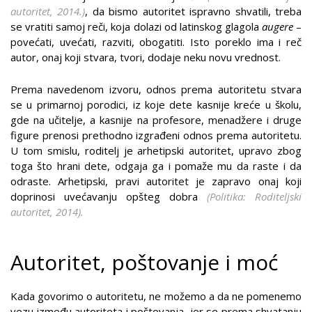
autoritet, 2014.)
,
da bismo autoritet ispravno shvatili, treba
se vratiti samoj reči, koja dolazi od latinskog glagola
augere
–
povećati, uvećati, razviti, obogatiti. Isto poreklo ima i reč
autor, onaj koji stvara, tvori, dodaje neku novu vrednost.
Prema navedenom izvoru, odnos prema autoritetu stvara
se u primarnoj porodici, iz koje dete kasnije kreće u školu,
gde na učitelje, a kasnije na profesore, menadžere i druge
figure prenosi prethodno izgrađeni odnos prema autoritetu.
U tom smislu, roditelj je arhetipski autoritet, upravo zbog
toga što hrani dete, odgaja ga i pomaže mu da raste i da
odraste. Arhetipski, pravi autoritet je zapravo onaj koji
doprinosi uvećavanju opšteg dobra
(
Politika: Roditeljski
autoritet, 2014
).
Autoritet, poštovanje i moć
Kada govorimo o autoritetu, ne možemo a da ne pomenemo
vezu između autoriteta i poštovanja, jer se prema shvatanju