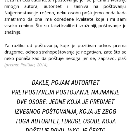
mnogih autora, autoritet i zasniva na poštovanju.
Najjednostavnije rečeno, neku osobu poštujemo onda kada
smatramo da ona ima određene kvalitete koje i mi sami
visoko cenimo. Što su takvi kvaliteti izraženiji, poštovanje je
snažnije.
Za razliku od poštovanja, koje je pozitivan odnos prema
drugome, odnos strahopoštovanja je negativan, zato što se
neko ponaša kao da poštuje nekoga jer se, zapravo, plaši
(prema: Politika, 2014).
DAKLE, POJAM AUTORITET
PRETPOSTAVLJA POSTOJANJE NAJMANJE
DVE OSOBE: JEDNE KOJA JE PREDMET
IZVESNOG POŠTOVANJA, KOJA JE ZBOG
TOGA AUTORITET, I DRUGE OSOBE KOJA
POŠTUJE PRVU. IAKO JE ČESTO