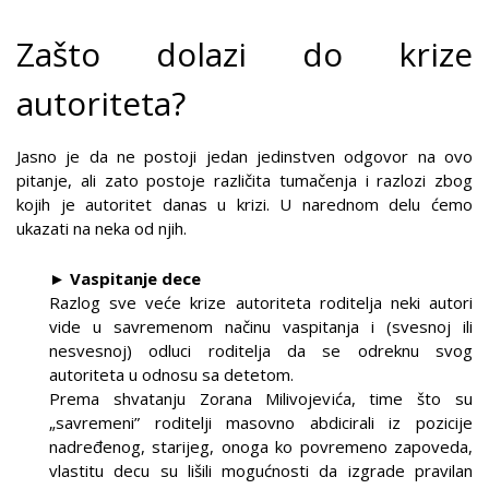
Zašto dolazi do krize
autoriteta?
Jasno je da ne postoji jedan jedinstven odgovor na ovo
pitanje, ali zato postoje različita tumačenja i razlozi zbog
kojih je autoritet danas u krizi. U narednom delu ćemo
ukazati na neka od njih.
► Vaspitanje dece
Razlog sve veće krize autoriteta roditelja neki autori
vide u savremenom načinu vaspitanja i (svesnoj ili
nesvesnoj) odluci roditelja da se odreknu svog
autoriteta u odnosu sa detetom.
Prema shvatanju Zorana Milivojevića, time što su
„savremeni” roditelji masovno abdicirali iz pozicije
nadređenog, starijeg, onoga ko povremeno zapoveda,
vlastitu decu su lišili mogućnosti da izgrade pravilan