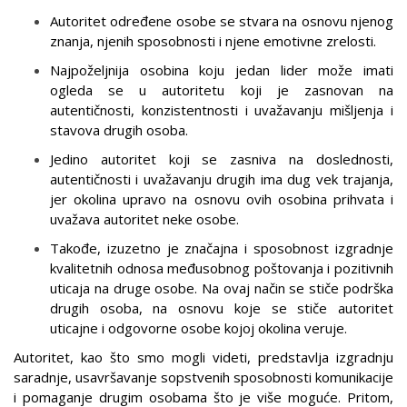
Autoritet određene osobe se stvara na osnovu njenog
znanja, njenih sposobnosti i njene emotivne zrelosti.
Najpoželjnija osobina koju jedan lider može imati
ogleda se u autoritetu koji je zasnovan na
autentičnosti, konzistentnosti i uvažavanju mišljenja i
stavova drugih osoba.
Jedino autoritet koji se zasniva na doslednosti,
autentičnosti i uvažavanju drugih ima dug vek trajanja,
jer okolina upravo na osnovu ovih osobina prihvata i
uvažava autoritet neke osobe.
Takođe, izuzetno je značajna i sposobnost izgradnje
kvalitetnih odnosa međusobnog poštovanja i pozitivnih
uticaja na druge osobe. Na ovaj način se stiče podrška
drugih osoba, na osnovu koje se stiče autoritet
uticajne i odgovorne osobe kojoj okolina veruje.
Autoritet, kao što smo mogli videti, predstavlja izgradnju
saradnje, usavršavanje sopstvenih sposobnosti komunikacije
i pomaganje drugim osobama što je više moguće. Pritom,