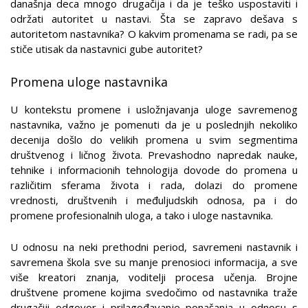
današnja deca mnogo drugačija i da je teško uspostaviti i
održati autoritet u nastavi. Šta se zapravo dešava s
autoritetom nastavnika? O kakvim promenama se radi, pa se
stiče utisak da nastavnici gube autoritet?
Promena uloge nastavnika
U kontekstu promene i usložnjavanja uloge savremenog
nastavnika, važno je pomenuti da je u poslednjih nekoliko
decenija došlo do velikih promena u svim segmentima
društvenog i ličnog života. Prevashodno napredak nauke,
tehnike i informacionih tehnologija dovode do promena u
različitim sferama života i rada, dolazi do promene
vrednosti, društvenih i međuljudskih odnosa, pa i do
promene profesionalnih uloga, a tako i uloge nastavnika.
U odnosu na neki prethodni period, savremeni nastavnik i
savremena škola sve su manje prenosioci informacija, a sve
više kreatori znanja, voditelji procesa učenja. Brojne
društvene promene kojima svedočimo od nastavnika traže
drugačiji odgovor i prilagođavanje ponašanja u odnosu s