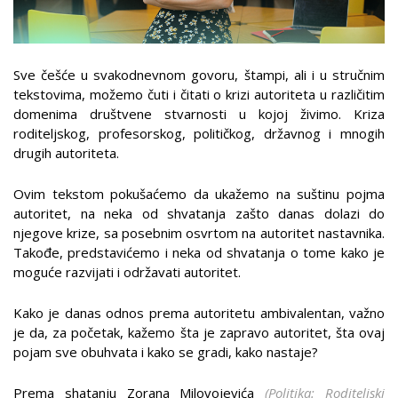
Sve češće u svakodnevnom govoru, štampi, ali i u stručnim
tekstovima, možemo čuti i čitati o krizi autoriteta u različitim
domenima društvene stvarnosti u kojoj živimo. Kriza
roditeljskog, profesorskog, političkog, državnog i mnogih
drugih autoriteta.
Ovim tekstom pokušaćemo da ukažemo na suštinu pojma
autoritet, na neka od shvatanja zašto danas dolazi do
njegove krize, sa posebnim osvrtom na autoritet nastavnika.
Takođe, predstavićemo i neka od shvatanja o tome kako je
moguće razvijati i održavati autoritet.
Kako je danas odnos prema autoritetu ambivalentan, važno
je da, za početak, kažemo šta je zapravo autoritet, šta ovaj
pojam sve obuhvata i kako se gradi, kako nastaje?
Prema shatanju Zorana Milovojevića
(
Politika: Roditeljski