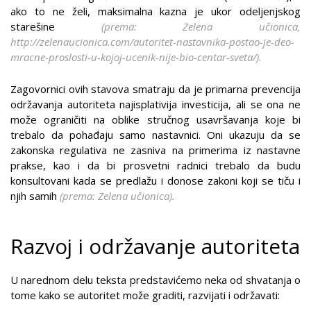
ako to ne želi, maksimalna kazna je ukor odeljenjskog
starešine
(prema:
Zelena učionica
,
http://zelenaucionica.com/autoritet-nastavnika-postao-je-deo-
mracne-proslosti-u-kojoj-ucenik-nije-bio-centar-sveta/
).
Zagovornici ovih stavova smatraju da je primarna prevencija
održavanja autoriteta najisplativija investicija, ali se ona ne
može ograničiti na oblike stručnog usavršavanja koje bi
trebalo da pohađaju samo nastavnici. Oni ukazuju da se
zakonska regulativa ne zasniva na primerima iz nastavne
prakse, kao i da bi prosvetni radnici trebalo da budu
konsultovani kada se predlažu i donose zakoni koji se tiču i
njih samih
(prema:
Zelena učionica
).
Razvoj i održavanje autoriteta
U narednom delu teksta predstavićemo neka od shvatanja o
tome kako se autoritet može graditi, razvijati i održavati: