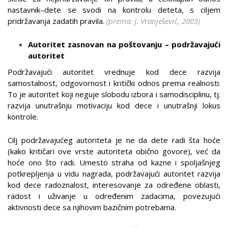
nastavnik–dete se svodi na kontrolu deteta, s ciljem
pridržavanja zadatih pravila.
(prema: J. Vranješević, 2005)
Autoritet zasnovan na poštovanju – podržavajući
autoritet
Podržavajući autoritet vrednuje kod dece razvija
samostalnost, odgovornost i kritički odnos prema realnosti.
To je autoritet koji neguje slobodu izbora i samodisciplinu, tj.
razvija unutrašnju motivaciju kod dece i unutrašnji lokus
kontrole.
Cilj podržavajućeg autoriteta je ne da dete radi šta hoće
(kako kritičari ove vrste autoriteta obično govore), već da
hoće ono što radi. Umesto straha od kazne i spoljašnjeg
potkrepljenja u vidu nagrada, podržavajući autoritet razvija
kod dece radoznalost, interesovanje za određene oblasti,
radost i uživanje u određenim zadacima, povezujući
aktivnosti dece sa njihovim bazičnim potrebama.