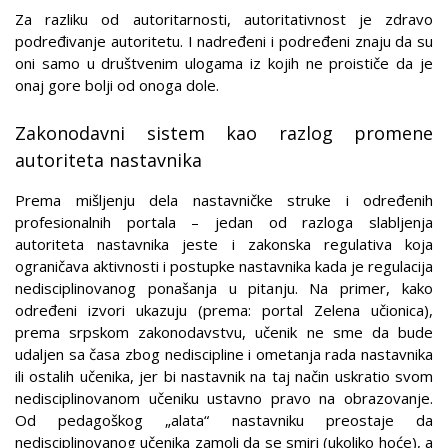
Za razliku od autoritarnosti, autoritativnost je zdravo
podređivanje autoritetu. I nadređeni i podređeni znaju da su
oni samo u društvenim ulogama iz kojih ne proističe da je
onaj gore bolji od onoga dole.
Zakonodavni sistem kao razlog promene
autoriteta nastavnika
Prema mišljenju dela nastavničke struke i određenih
profesionalnih portala – jedan od razloga slabljenja
autoriteta nastavnika jeste i zakonska regulativa koja
ograničava aktivnosti i postupke nastavnika kada je regulacija
nedisciplinovanog ponašanja u pitanju. Na primer, kako
određeni izvori ukazuju (prema: portal Zelena učionica),
prema srpskom zakonodavstvu, učenik ne sme da bude
udaljen sa časa zbog nediscipline i ometanja rada nastavnika
ili ostalih učenika, jer bi nastavnik na taj način uskratio svom
nedisciplinovanom učeniku ustavno pravo na obrazovanje.
Od pedagoškog „alata“ nastavniku preostaje da
nedisciplinovanog učenika zamoli da se smiri (ukoliko hoće), a