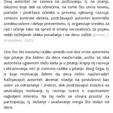
Ovaj autoritet se zasniva na poštovanju, tj. na znanju,
iskustvu koje deli sa učenicima, na tome što unosi novinu,
pomaže i podržava učenike u procesu njihovog razvoja.
Umesto kontrole deteta, podržavajući autoritet kontroliše
sredinu/uslove i deluje preventivno, tj. organizuje sredinu za
rad i učenje tako da spreči ili smanji verovatnoću za pojavu
nekih neželjenih oblika ponašanja i da decu zaštiti
(prema: J.
Vranješević, 2005).
Ono što čini osnovnu razliku između ove dve vrste autoriteta
nije pitanje šta želimo da deca nauče/rade, pošto se oba
autoriteta uglavnom slažu kada je u pitanju krajnji cilj razvoja
i obrazovanja, već je osnovna razlika u pitanju: zbog čega, tj.
iz koje motivacije želimo da deca nešto nauče/rade?
Kažnjavajući autoritet akcenat stavlja na poslušnost kao
uslov za odrastanje i zrelost, dok podržavajući insistira na
unutrašnjoj motivaciji, tj. razvoju svesti o sopstvenom
najboljem interesu. Na taj način se otvara prostor za
participaciju, tj. slušanje i uvažavanje onoga što dolazi od
dece.