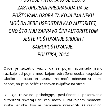
ZASTUPLJENA PREDRASUDA DA JE
POŠTOVANA OSOBA TA KOJA IMA NEKU
MOĆ DA SEBE USPOSTAVI KAO AUTORITET,
ONO ŠTO NJU ZAPRAVO ČINI AUTORITETOM
JESTE POŠTOVANJE DRUGIH I
SAMOPOŠTOVANJE.
POLITIKA, 2014
Ovde je izuzetno važno da se pojam autoriteta jasno
razlikuje od pojma moći kojom određena osoba raspolaže.
Ukoliko se autoritet zasniva na moći, odnosno sili neke
osobe, on je najčešće zasnovan isključivo na strahu.
Iz ugla razvojne psihologije, poslušnost i pokoravanje
autoritetu shvataju se kao motiv u razvojnom momentu
svake jedinke, koji je nemoguće preskočiti. O razvojnoj