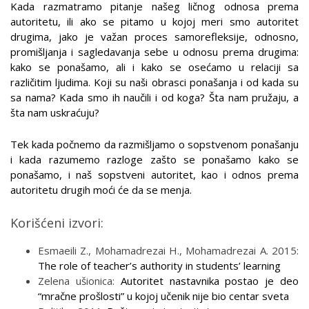
Kada razmatramo pitanje našeg ličnog odnosa prema
autoritetu, ili ako se pitamo u kojoj meri smo autoritet
drugima, jako je važan proces samorefleksije, odnosno,
promišljanja i sagledavanja sebe u odnosu prema drugima:
kako se ponašamo, ali i kako se osećamo u relaciji sa
različitim ljudima. Koji su naši obrasci ponašanja i od kada su
sa nama? Kada smo ih naučili i od koga? Šta nam pružaju, a
šta nam uskraćuju?
Tek kada počnemo da razmišljamo o sopstvenom ponašanju
i kada razumemo razloge zašto se ponašamo kako se
ponašamo, i naš sopstveni autoritet, kao i odnos prema
autoritetu drugih moći će da se menja.
Korišćeni izvori:
Esmaeili Z., Mohamadrezai H., Mohamadrezai A. 2015:
The role of teacher’s authority in students’ learning
Zelena ušionica:
Autoritet nastavnika postao je deo
“mračne prošlosti” u kojoj učenik nije bio centar sveta