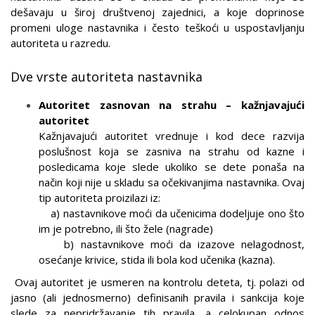
dešavaju u široj društvenoj zajednici, a koje doprinose
promeni uloge nastavnika i često teškoći u uspostavljanju
autoriteta u razredu.
Dve vrste autoriteta nastavnika
Autoritet zasnovan na strahu – kažnjavajući
autoritet
Kažnjavajući autoritet vrednuje i kod dece razvija
poslušnost koja se zasniva na strahu od kazne i
posledicama koje slede ukoliko se dete ponaša na
način koji nije u skladu sa očekivanjima nastavnika. Ovaj
tip autoriteta proizilazi iz:
a) nastavnikove moći da učenicima dodeljuje ono što
im je potrebno, ili što žele (nagrade)
b) nastavnikove moći da izazove nelagodnost,
osećanje krivice, stida ili bola kod učenika (kazna).
Ovaj autoritet je usmeren na kontrolu deteta, tj. polazi od
jasno (ali jednosmerno) definisanih pravila i sankcija koje
slede za nepridržavanje tih pravila, a celokupan odnos