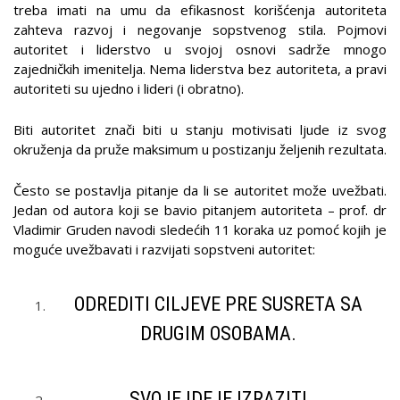
treba imati na umu da efikasnost korišćenja autoriteta
zahteva razvoj i negovanje sopstvenog stila. Pojmovi
autoritet i liderstvo u svojoj osnovi sadrže mnogo
zajedničkih imenitelja. Nema liderstva bez autoriteta, a pravi
autoriteti su ujedno i lideri (i obratno).
Biti autoritet znači biti u stanju motivisati ljude iz svog
okruženja da pruže maksimum u postizanju željenih rezultata.
Često se postavlja pitanje da li se autoritet može uvežbati.
Jedan od autora koji se bavio pitanjem autoriteta – prof. dr
Vladimir Gruden navodi sledećih 11 koraka uz pomoć kojih je
moguće uvežbavati i razvijati sopstveni autoritet:
ODREDITI CILJEVE PRE SUSRETA SA
DRUGIM OSOBAMA.
SVOJE IDEJE IZRAZITI