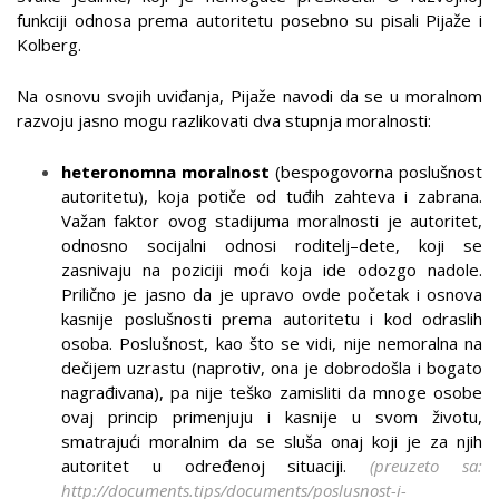
funkciji odnosa prema autoritetu posebno su pisali Pijaže i
Kolberg.
Na osnovu svojih uviđanja, Pijaže navodi da se u moralnom
razvoju jasno mogu razlikovati dva stupnja moralnosti:
heteronomna moralnost
(bespogovorna poslušnost
autoritetu), koja potiče od tuđih zahteva i zabrana.
Važan faktor ovog stadijuma moralnosti je autoritet,
odnosno socijalni odnosi roditelj–dete, koji se
zasnivaju na poziciji moći koja ide odozgo nadole.
Prilično je jasno da je upravo ovde početak i osnova
kasnije poslušnosti prema autoritetu i kod odraslih
osoba. Poslušnost, kao što se vidi, nije nemoralna na
dečijem uzrastu (naprotiv, ona je dobrodošla i bogato
nagrađivana), pa nije teško zamisliti da mnoge osobe
ovaj princip primenjuju i kasnije u svom životu,
smatrajući moralnim da se sluša onaj koji je za njih
autoritet u određenoj situaciji.
(preuzeto sa:
http://documents.tips/documents/poslusnost-i-