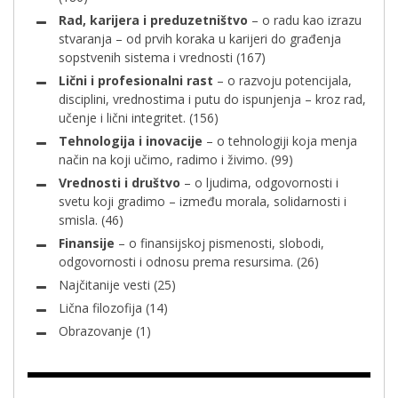
Rad, karijera i preduzetništvo
– o radu kao izrazu
stvaranja – od prvih koraka u karijeri do građenja
sopstvenih sistema i vrednosti
(167)
Lični i profesionalni rast
– o razvoju potencijala,
disciplini, vrednostima i putu do ispunjenja – kroz rad,
učenje i lični integritet.
(156)
Tehnologija i inovacije
– o tehnologiji koja menja
način na koji učimo, radimo i živimo.
(99)
Vrednosti i društvo
– o ljudima, odgovornosti i
svetu koji gradimo – između morala, solidarnosti i
smisla.
(46)
Finansije
– o finansijskoj pismenosti, slobodi,
odgovornosti i odnosu prema resursima.
(26)
Najčitanije vesti
(25)
Lična filozofija
(14)
Obrazovanje
(1)