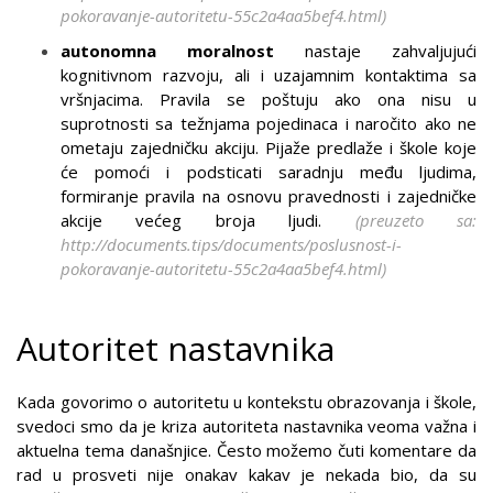
pokoravanje-autoritetu-55c2a4aa5bef4.html)
autonomna moralnost
nastaje zahvaljujući
kognitivnom razvoju, ali i uzajamnim kontaktima sa
vršnjacima. Pravila se poštuju ako ona nisu u
suprotnosti sa težnjama pojedinaca i naročito ako ne
ometaju zajedničku akciju. Pijaže predlaže i škole koje
će pomoći i podsticati saradnju među ljudima,
formiranje pravila na osnovu pravednosti i zajedničke
akcije većeg broja ljudi.
(preuzeto sa:
http://documents.tips/documents/poslusnost-i-
pokoravanje-autoritetu-55c2a4aa5bef4.html)
Autoritet nastavnika
Kada govorimo o autoritetu u kontekstu obrazovanja i škole,
svedoci smo da je kriza autoriteta nastavnika veoma važna i
aktuelna tema današnjice. Često možemo čuti komentare da
rad u prosveti nije onakav kakav je nekada bio, da su