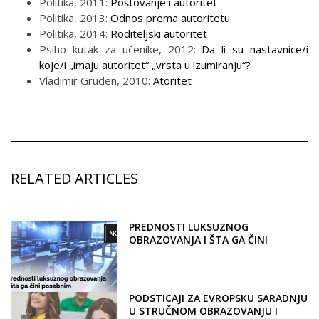
Politika, 2011:
Poštovanje i autoritet
Politika, 2013:
Odnos prema autoritetu
Politika, 2014:
Roditeljski autoritet
Psiho kutak za učenike, 2012:
Da li su nastavnice/i
koje/i „imaju autoritet“ „vrsta u izumiranju“?
Vladimir Gruden, 2010:
Atoritet
RELATED ARTICLES
PREDNOSTI LUKSUZNOG
OBRAZOVANJA I ŠTA GA ČINI
POSEBNIM
PODSTICAJI ZA EVROPSKU SARADNJU
U STRUČNOM OBRAZOVANJU I