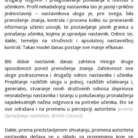
učenikom. Profil nekadašnjeg nastavnika bio je jasniji i prilično
jednostavniji – nastavnikova uloga je, pre svega, bila
prenošenje znanja, kontrola i procena koliko su prenesenih
informacija učenici usvojili, te postavljanje jasnih granica u
ponašanju učenika, kojima je upravljao nastavnik. Odnos se,
dakle, temeljio na stručnosti i apsolutnoj nastavničkoj
kontroli. Takav model danas postaje sve manje efikasan.
Biti dobar nastavnik danas zahteva mnoge druge
sposobnosti pored prenošenja znanja. Zahtevnost ove
uloge podrazumeva i drugačiji odnos nastavnika i učenika.
Preplitanje različitih uloga u jednoj, različitih očekivanja i,
generalno, stvaranje novih društvenih odnosa doprinose
nesnalaženju nastavnika i lutanju u pokušavanju pronalaženja
najadekvatnijih načina odgovora na potrebe učenika, što se
sve odražava i na promenu u percepciji autoriteta
(prema:
Upravljanje razredom, British Council).
Dakle, prema predstavljenom shvatanju, promena autoriteta
nastavnika dešava se u skladu sa promenama koje se