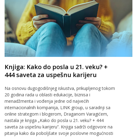
Knjiga: Kako do posla u 21. veku? +
444 saveta za uspešnu karijeru
Na osnovu dugogodišnjeg iskustva, prikupljenog tokom
20 godina rada u oblasti edukacije, biznisa i
menadžmenta i vođenja jedne od najvećih
internacionalnih kompanija, LINK group, u saradnji sa
online strategom i blogerom, Draganom Varagićem,
nastala je knjiga „Kako do posla u 21. veku? + 444
saveta za uspešnu karijeru”. Knjiga sadrži odgovore na
pitanja kako da poboljšate svoje poslovne mogućnosti