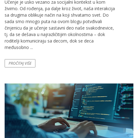
Učenje je usko vezano za socijalni kontekst u kom
živimo. Od rođenja, pa dalje kroz život, naša interakcija
sa drugima oblikuje način na koji shvatamo svet. Do
sada smo mnogo puta na ovom blogu potvđivali
činjenicu da je učenje sastavni deo naše svakodnevice,
tj. da se dešava u najrazličitijim okolnostima – dok
roditelji komuniciraju sa decom, dok se deca
međusobno ...
PROČITAJ VIŠE