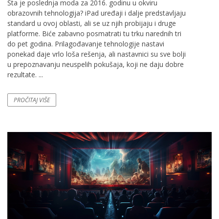
Šta je poslednja moda za 2016. godinu u okviru
obrazovnih tehnologija? iPad uređaji i dalje predstavljaju
standard u ovoj oblasti, ali se uz njih probijaju i druge
platforme. Biće zabavno posmatrati tu trku narednih tri
do pet godina. Prilagođavanje tehnologije nastavi
ponekad daje vrlo loša rešenja, ali nastavnici su sve bolji
u prepoznavanju neuspelih pokušaja, koji ne daju dobre
rezultate. ...
PROČITAJ VIŠE