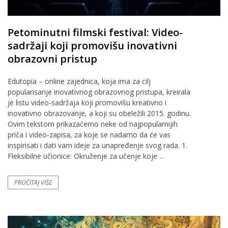
Petominutni filmski festival: Video-
sadržaji koji promovišu inovativni
obrazovni pristup
Edutopia – online zajednica, koja ima za cilj
popularisanje inovativnog obrazovnog pristupa, kreirala
je listu video-sadržaja koji promovišu kreativno i
inovativno obrazovanje, a koji su obeležili 2015. godinu.
Ovim tekstom prikazaćemo neke od najpopularnijih
priča i video-zapisa, za koje se nadamo da će vas
inspirisati i dati vam ideje za unapređenje svog rada. 1.
Fleksibilne učionice: Okruženje za učenje koje ...
PROČITAJ VIŠE