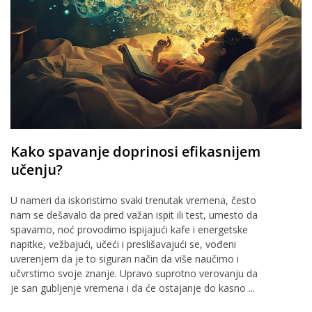
Kako spavanje doprinosi efikasnijem
učenju?
U nameri da iskoristimo svaki trenutak vremena, često
nam se dešavalo da pred važan ispit ili test, umesto da
spavamo, noć provodimo ispijajući kafe i energetske
napitke, vežbajući, učeći i preslišavajući se, vođeni
uverenjem da je to siguran način da više naučimo i
učvrstimo svoje znanje. Upravo suprotno verovanju da
je san gubljenje vremena i da će ostajanje do kasno ...