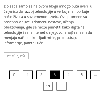
Do sada samo se na ovom blogu mnogo puta uverili u
činjenicu da razvoj tehnologije u velikoj meri oblikuje
način života u savremenom svetu. Ove promene su
posebno vidljive u domenu nastave, učenja i
obrazovanja, gde se može primetiti kako digitalne
tehnologije i sam internet u njegovom najširem smislu
menjaju način na koji ljudi misle, procesuiraju
informacije, pamte i uče. ...
PROČITAJ VIŠE
1
2
3
4
5
…
19