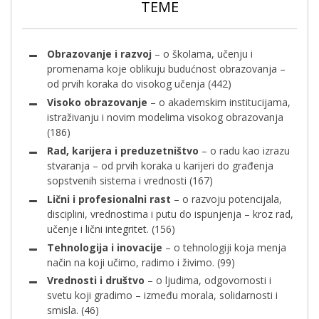
TEME
Obrazovanje i razvoj
– o školama, učenju i
promenama koje oblikuju budućnost obrazovanja –
od prvih koraka do visokog učenja
(442)
Visoko obrazovanje
– o akademskim institucijama,
istraživanju i novim modelima visokog obrazovanja
(186)
Rad, karijera i preduzetništvo
– o radu kao izrazu
stvaranja – od prvih koraka u karijeri do građenja
sopstvenih sistema i vrednosti
(167)
Lični i profesionalni rast
– o razvoju potencijala,
disciplini, vrednostima i putu do ispunjenja – kroz rad,
učenje i lični integritet.
(156)
Tehnologija i inovacije
– o tehnologiji koja menja
način na koji učimo, radimo i živimo.
(99)
Vrednosti i društvo
– o ljudima, odgovornosti i
svetu koji gradimo – između morala, solidarnosti i
smisla.
(46)