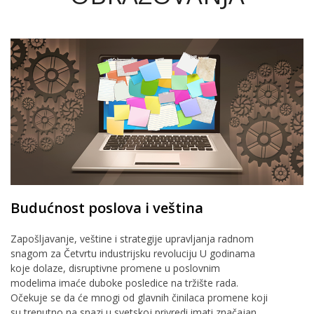
Budućnost poslova i veština
Zapošljavanje, veštine i strategije upravljanja radnom
snagom za Četvrtu industrijsku revoluciju U godinama
koje dolaze, disruptivne promene u poslovnim
modelima imaće duboke posledice na tržište rada.
Očekuje se da će mnogi od glavnih činilaca promene koji
su trenutno na snazi u svetskoj privredi imati značajan