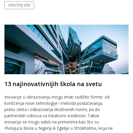
PROČITAJ VIŠE
13 najinovativnijih škola na svetu
Inovacije u obrazovanju mogu imati različite forme: od
korišćenja nove tehnologije i metoda podučavanja,
preko izleta i odbacivanja društvenih normi, pa do
partnerskih odnosa sa lokalnom sredinom. Takve
inovacije se mogu videti na primerima kao što su
Plutajuća škola u Nigeriji ili Egelije u Sttokholmu, koja ne