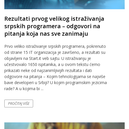
Rezultati prvog velikog istraživanja
srpskih programera – odgovori na
pitanja koja nas sve zanimaju
Prvo veliko istraživanje srpskih programera, pokrenuto
od strane 15 IT organizacija je završeno, a rezultati su
objavljeni na Start.it veb sajtu. U istraživanju je
učestvovalo 1650 ispitanika, a u ovom tekstu ćemo
prikazati neke od najzanimljivijih rezultata i dati
odgovore na pitanja – Kojim tehnologijama se najviše
bave developeri u Srbiji? U kojim programskim jezicima
rade? A u kojima bi ...
PROČITAJ VIŠE