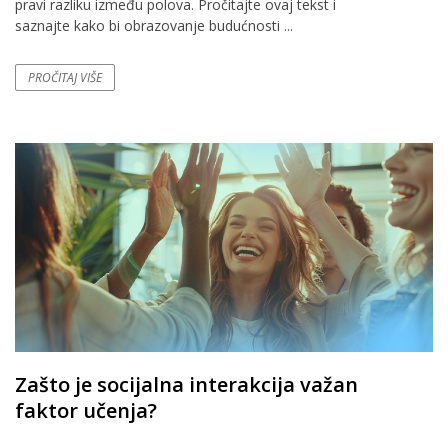
pravi razliku između polova. Pročitajte ovaj tekst i
saznajte kako bi obrazovanje budućnosti ...
PROČITAJ VIŠE
Zašto je socijalna interakcija važan
faktor učenja?