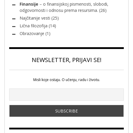
Finansije
– o finansijskoj pismenosti, slobodi,
odgovornosti i odnosu prema resursima.
(26)
Najčitanije vesti
(25)
Lična filozofija
(14)
Obrazovanje
(1)
NEWSLETTER, PRIJAVI SE!
Misli koje ostaju. O učenju, radu i životu.