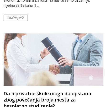
ekonomski forum u Davosu. Iza nas su samo tri zemlje,
nijedna sa Balkana. S ...
PROČITAJ VIŠE
Da li privatne škole mogu da opstanu
zbog povećanja broja mesta za
besplatno studiranje?