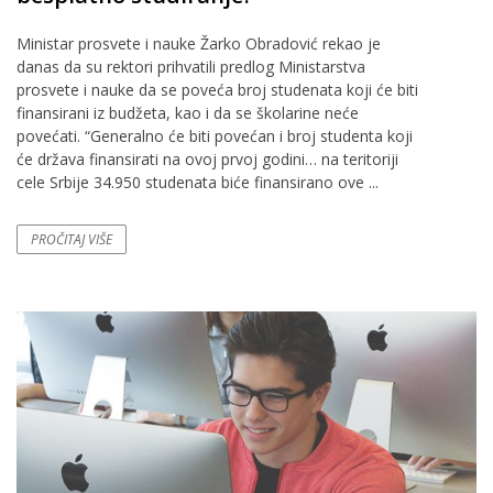
Ministar prosvete i nauke Žarko Obradović rekao je
danas da su rektori prihvatili predlog Ministarstva
prosvete i nauke da se poveća broj studenata koji će biti
finansirani iz budžeta, kao i da se školarine neće
povećati. “Generalno će biti povećan i broj studenta koji
će država finansirati na ovoj prvoj godini… na teritoriji
cele Srbije 34.950 studenata biće finansirano ove ...
PROČITAJ VIŠE