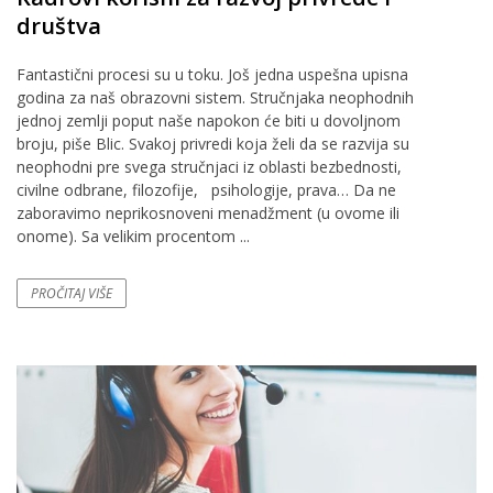
društva
Fantastični procesi su u toku. Još jedna uspešna upisna
godina za naš obrazovni sistem. Stručnjaka neophodnih
jednoj zemlji poput naše napokon će biti u dovoljnom
broju, piše Blic. Svakoj privredi koja želi da se razvija su
neophodni pre svega stručnjaci iz oblasti bezbednosti,
civilne odbrane, filozofije, psihologije, prava… Da ne
zaboravimo neprikosnoveni menadžment (u ovome ili
onome). Sa velikim procentom ...
PROČITAJ VIŠE