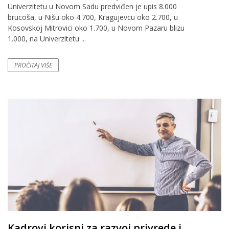
Univerzitetu u Novom Sadu predviđen je upis 8.000
brucoša, u Nišu oko 4.700, Kragujevcu oko 2.700, u
Kosovskoj Mitrovici oko 1.700, u Novom Pazaru blizu
1.000, na Univerzitetu ...
PROČITAJ VIŠE
Kadrovi korisni za razvoj privrede i