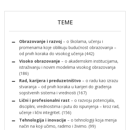
TEME
Obrazovanje i razvoj
– o školama, učenju i
promenama koje oblikuju budućnost obrazovanja –
od prvih koraka do visokog učenja
(442)
Visoko obrazovanje
– o akademskim institucijama,
istraživanju i novim modelima visokog obrazovanja
(186)
Rad, karijera i preduzetništvo
– o radu kao izrazu
stvaranja – od prvih koraka u karijeri do građenja
sopstvenih sistema i vrednosti
(167)
Lični i profesionalni rast
– o razvoju potencijala,
disciplini, vrednostima i putu do ispunjenja – kroz rad,
učenje i lični integritet.
(156)
Tehnologija i inovacije
– o tehnologiji koja menja
način na koji učimo, radimo i živimo.
(99)