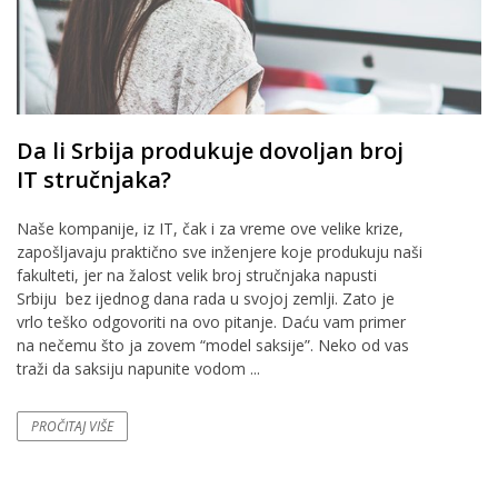
Da li Srbija produkuje dovoljan broj
IT stručnjaka?
Naše kompanije, iz IT, čak i za vreme ove velike krize,
zapošljavaju praktično sve inženjere koje produkuju naši
fakulteti, jer na žalost velik broj stručnjaka napusti
Srbiju bez ijednog dana rada u svojoj zemlji. Zato je
vrlo teško odgovoriti na ovo pitanje. Daću vam primer
na nečemu što ja zovem “model saksije”. Neko od vas
traži da saksiju napunite vodom ...
PROČITAJ VIŠE