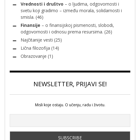
Vrednosti i društvo
– o ljudima, odgovornosti i
svetu koji gradimo – između morala, solidarnosti i
smisla.
(46)
Finansije
– o finansijskoj pismenosti, slobodi,
odgovornosti i odnosu prema resursima.
(26)
Najčitanije vesti
(25)
Lična filozofija
(14)
Obrazovanje
(1)
NEWSLETTER, PRIJAVI SE!
Misli koje ostaju. O učenju, radu i životu.