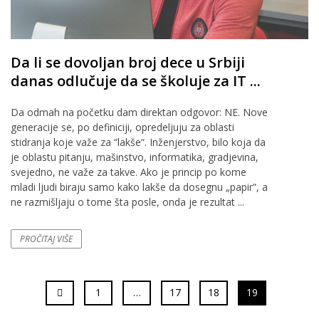
Da li se dovoljan broj dece u Srbiji
danas odlučuje da se školuje za IT ...
Da odmah na početku dam direktan odgovor: NE. Nove
generacije se, po definiciji, opredeljuju za oblasti
stidranja koje važe za “lakše“. Inženjerstvo, bilo koja da
je oblastu pitanju, mašinstvo, informatika, gradjevina,
svejedno, ne važe za takve. Ako je princip po kome
mladi ljudi biraju samo kako lakše da dosegnu „papir”, a
ne razmišljaju o tome šta posle, onda je rezultat ...
PROČITAJ VIŠE
1
…
17
18
19