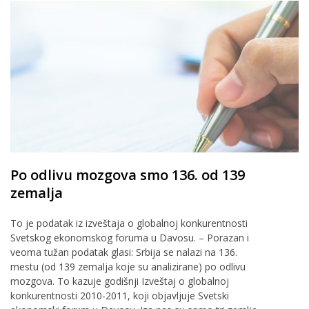
Po odlivu mozgova smo 136. od 139
zemalja
To je podatak iz izveštaja o globalnoj konkurentnosti
Svetskog ekonomskog foruma u Davosu. – Porazan i
veoma tužan podatak glasi: Srbija se nalazi na 136.
mestu (od 139 zemalja koje su analizirane) po odlivu
mozgova. To kazuje godišnji Izveštaj o globalnoj
konkurentnosti 2010-2011, koji objavljuje Svetski