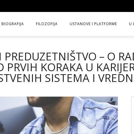
BIOGRAFIJA
FILOZOFIJA
USTANOVE I PLATFORME
U 
 I PREDUZETNIŠTVO – O R
D PRVIH KORAKA U KARIJE
STVENIH SISTEMA I VREDN