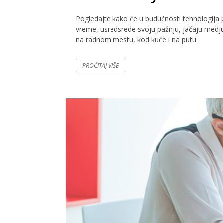
Pogledajte kako će u budućnosti tehnologija 
vreme, usredsrede svoju pažnju, jačaju medj
na radnom mestu, kod kuće i na putu.
PROČITAJ VIŠE