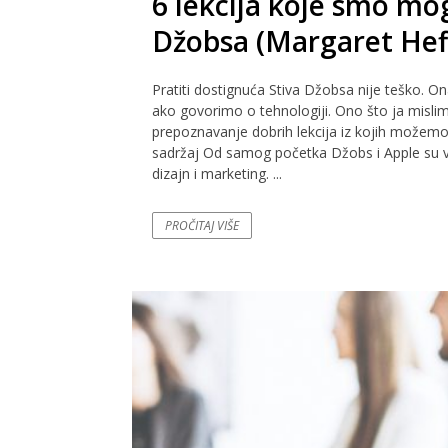
6 lekcija koje smo mog
Džobsa (Margaret Hef
Pratiti dostignuća Stiva Džobsa nije teško. On
ako govorimo o tehnologiji. Ono što ja mislim d
prepoznavanje dobrih lekcija iz kojih možemo n
sadržaj Od samog početka Džobs i Apple su verov
dizajn i marketing. ...
PROČITAJ VIŠE