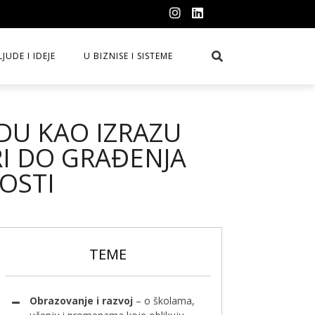
LJUDE I IDEJE
U BIZNISE I SISTEME
ADU KAO IZRAZU
RI DO GRAĐENJA
OSTI
TEME
Obrazovanje i razvoj
– o školama,