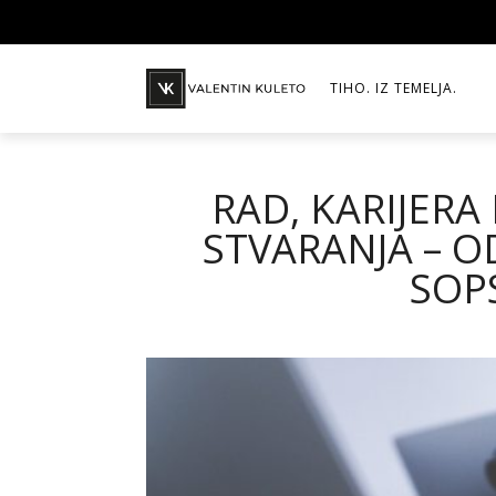
TIHO. IZ TEMELJA.
RAD, KARIJERA
STVARANJA – O
SOP