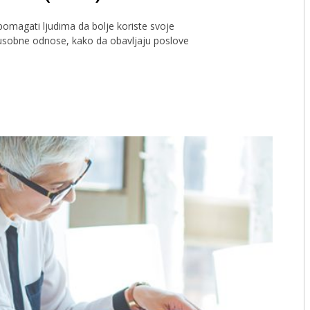
pomagati ljudima da bolje koriste svoje
usobne odnose, kako da obavljaju poslove