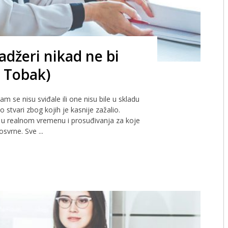
adžeri nikad ne bi
e Tobak)
nam se nisu sviđale ili one nisu bile u skladu
 stvari zbog kojih je kasnije zažalio.
ka u realnom vremenu i prosuđivanja za koje
svrne. Sve ...