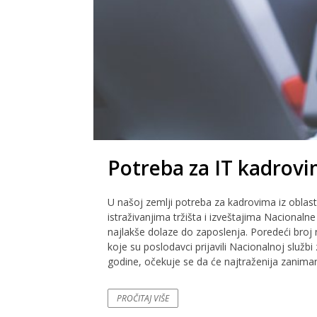
Potreba za IT kadrov
U našoj zemlji potreba za kadrovima iz oblasti
istraživanjima tržišta i izveštajima Nacionalne
najlakše dolaze do zaposlenja. Poredeći broj
koje su poslodavci prijavili Nacionalnoj služb
godine, očekuje se da će najtraženija zanimanj
PROČITAJ VIŠE