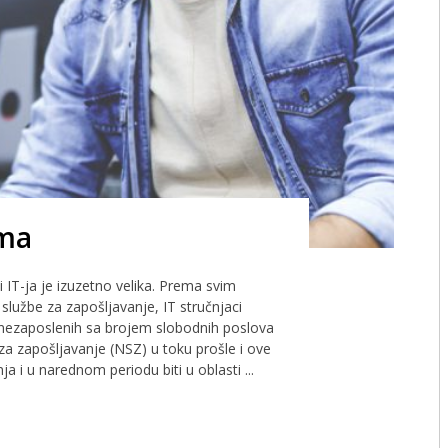
ima
 IT-ja je izuzetno velika. Prema svim
 službe za zapošljavanje, IT stručnjaci
 nezaposlenih sa brojem slobodnih poslova
i za zapošljavanje (NSZ) u toku prošle i ove
a i u narednom periodu biti u oblasti ...