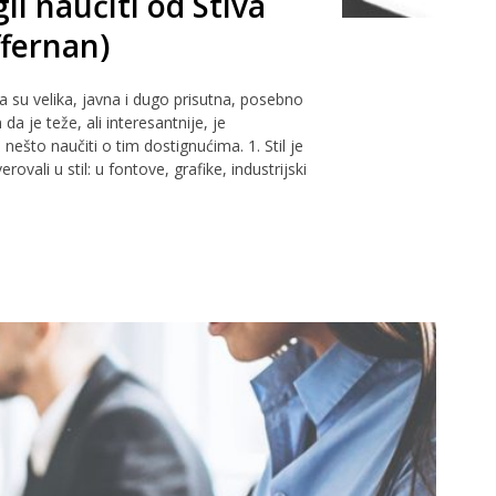
li naučiti od Stiva
fernan)
a su velika, javna i dugo prisutna, posebno
a je teže, ali interesantnije, je
ešto naučiti o tim dostignućima. 1. Stil je
ali u stil: u fontove, grafike, industrijski