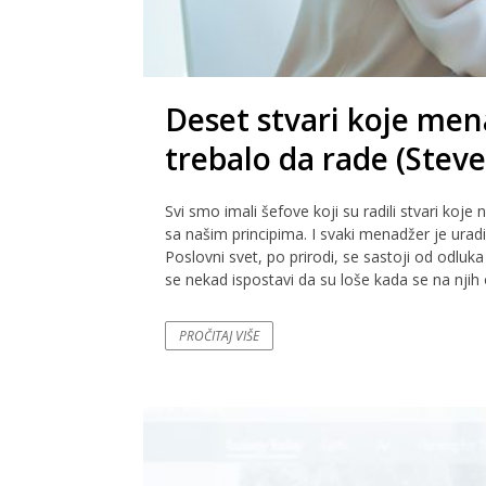
Deset stvari koje men
trebalo da rade (Stev
Svi smo imali šefove koji su radili stvari koje 
sa našim principima. I svaki menadžer je uradio
Poslovni svet, po prirodi, se sastoji od odlu
se nekad ispostavi da su loše kada se na njih o
PROČITAJ VIŠE