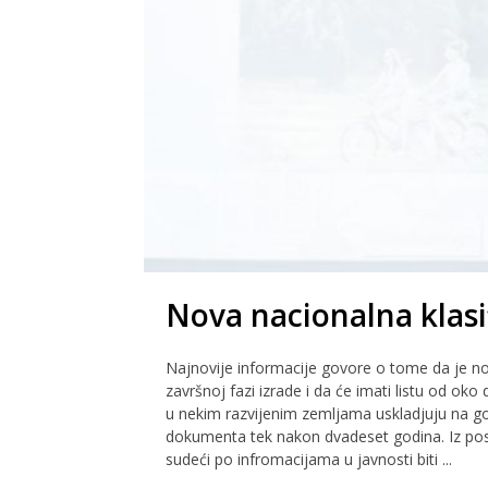
Nova nacionalna klasi
Najnovije informacije govore o tome da je no
završnoj fazi izrade i da će imati listu od oko 
u nekim razvijenim zemljama uskladjuju na go
dokumenta tek nakon dvadeset godina. Iz post
sudeći po infromacijama u javnosti biti ...