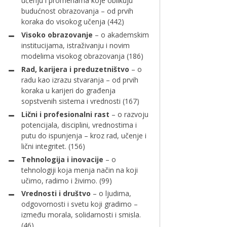
učenju i promenama koje oblikuju
budućnost obrazovanja – od prvih
koraka do visokog učenja
(442)
Visoko obrazovanje
– o akademskim
institucijama, istraživanju i novim
modelima visokog obrazovanja
(186)
Rad, karijera i preduzetništvo
– o
radu kao izrazu stvaranja – od prvih
koraka u karijeri do građenja
sopstvenih sistema i vrednosti
(167)
Lični i profesionalni rast
– o razvoju
potencijala, disciplini, vrednostima i
putu do ispunjenja – kroz rad, učenje i
lični integritet.
(156)
Tehnologija i inovacije
– o
tehnologiji koja menja način na koji
učimo, radimo i živimo.
(99)
Vrednosti i društvo
– o ljudima,
odgovornosti i svetu koji gradimo –
između morala, solidarnosti i smisla.
(46)