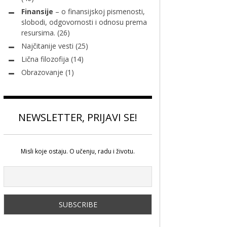
Finansije
– o finansijskoj pismenosti,
slobodi, odgovornosti i odnosu prema
resursima.
(26)
Najčitanije vesti
(25)
Lična filozofija
(14)
Obrazovanje
(1)
NEWSLETTER, PRIJAVI SE!
Misli koje ostaju. O učenju, radu i životu.