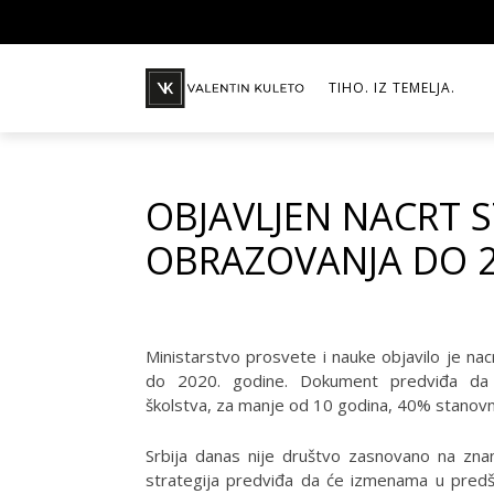
TIHO. IZ TEMELJA.
OBJAVLJEN NACRT S
OBRAZOVANJA DO 2
Ministarstvo prosvete i nauke objavilo je nacr
do 2020. godine. Dokument predviđa d
školstva, za manje od 10 godina, 40% stanovn
Srbija danas nije društvo zasnovano na znan
strategija predviđa da će izmenama u pred