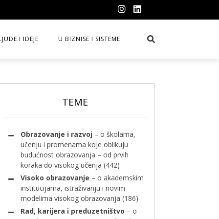
LJUDE I IDEJE
U BIZNISE I SISTEME
TEME
Obrazovanje i razvoj
– o školama,
učenju i promenama koje oblikuju
budućnost obrazovanja – od prvih
koraka do visokog učenja
(442)
Visoko obrazovanje
– o akademskim
institucijama, istraživanju i novim
modelima visokog obrazovanja
(186)
Rad, karijera i preduzetništvo
– o