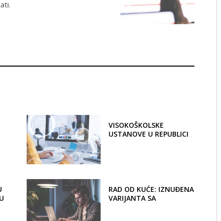
ti.
VISOKOŠKOLSKE
USTANOVE U REPUBLICI
SRBIJI ZA VREME COVID-
19 POLOŽILE ISPIT IZ
OBRAZOVNE
EFIKASNOSTI
U
RAD OD KUĆE: IZNUĐENA
U
VARIJANTA SA
DUGOROČNIM
POSLEDICAMA