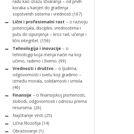
radu kao izrazu stvaranja – od prvih
koraka u karijeri do građenja
sopstvenih sistema i vrednosti
(167)
Lični i profesionalni rast
– o razvoju
potencijala, disciplini, vrednostima i
putu do ispunjenja – kroz rad, učenje i
lični integritet.
(156)
Tehnologija i inovacije
– o
tehnologiji koja menja način na koji
učimo, radimo i živimo.
(99)
Vrednosti i društvo
– o ljudima,
odgovornosti i svetu koji gradimo –
između morala, solidarnosti i smisla.
(46)
Finansije
– o finansijskoj pismenosti,
slobodi, odgovornosti i odnosu prema
resursima.
(26)
Najčitanije vesti
(25)
Lična filozofija
(14)
Obrazovanje
(1)