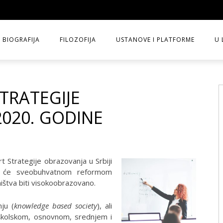
BIOGRAFIJA
FILOZOFIJA
USTANOVE I PLATFORME
U 
TRATEGIJE
020. GODINE
t Strategije obrazovanja u Srbiji
a će sveobuhvatnom reformom
ištva biti visokoobrazovano.
ju (
knowledge based society
), ali
školskom, osnovnom, srednjem i