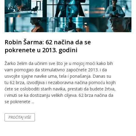
Robin Šarma: 62 načina da se
pokrenete u 2013. godini
Žarko želim da učinim sve što je u mojoj moći kako bih
vam pomogao da stimulativno započnete 2013. i da
usvojite sjajne navike uma, tela i ponašanja. Danas su
tu 62 brza, izvodljiva i nezaboravna načina pomoću kojih
ćete se osloboditi starih navika, prestati da budete žrtva,
i vinuti se ka dostizanju velikih ciljeva. 62 brza načina da
se pokrenete ...
PROČITAJ VIŠE