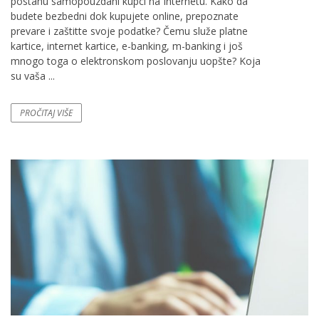
postanu samopouzdani kupci na Internetu. Kako da
budete bezbedni dok kupujete online, prepoznate
prevare i zaštitte svoje podatke? Čemu služe platne
kartice, internet kartice, e-banking, m-banking i još
mnogo toga o elektronskom poslovanju uopšte? Koja
su vaša ...
PROČITAJ VIŠE