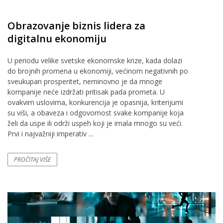
Obrazovanje biznis lidera za
digitalnu ekonomiju
U periodu velike svetske ekonomske krize, kada dolazi
do brojnih promena u ekonomiji, većinom negativnih po
sveukupan prosperitet, neminovno je da mnoge
kompanije neće izdržati pritisak pada prometa. U
ovakvim uslovima, konkurencija je opasnija, kriterijumi
su viši, a obaveza i odgovornost svake kompanije koja
želi da uspe ili održi uspeh koji je imala mnogo su veći.
Prvi i najvažniji imperativ ...
PROČITAJ VIŠE