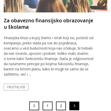
Za obavezno finansijsko obrazovanje
u školama
Finasijska kriza u kojoj živimo i strah koji svi, počevši od
kompanija, preko vlada pa sve do pojedinaca,
osećamo u vezi budućnosti koja nas očekuje, bi trebalo
da nas osvesti, upozori i podseti koliko malo znamo
o tome kako funkcionišu finansije. Naša je odgovornost
da razumemo principe po kojima fukcionišu finansije,
barem na ličnom planu, kako bi mogli ne samo da se
zaštitimo, već i ...
PROČITAJ VIŠE
1
2
3