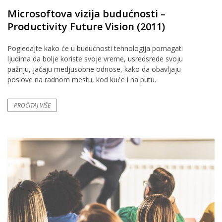
Microsoftova vizija budućnosti –
Productivity Future Vision (2011)
Pogledajte kako će u budućnosti tehnologija pomagati
ljudima da bolje koriste svoje vreme, usredsrede svoju
pažnju, jačaju medjusobne odnose, kako da obavljaju
poslove na radnom mestu, kod kuće i na putu.
PROČITAJ VIŠE