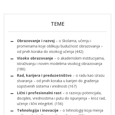
TEME
Obrazovanje i razvoj
– o školama, učenju i
promenama koje oblikuju budućnost obrazovanja –
od prvih koraka do visokog učenja
(442)
Visoko obrazovanje
– o akademskim institucijama,
istraživanju i novim modelima visokog obrazovanja
(186)
Rad, karijera i preduzetništvo
– o radu kao izrazu
stvaranja – od prvih koraka u karijeri do građenja
sopstvenih sistema i vrednosti
(167)
Lični i profesionalni rast
– o razvoju potencijala,
disciplini, vrednostima i putu do ispunjenja – kroz rad,
učenje i lični integritet.
(156)
Tehnologija i inovacije
– o tehnologiji koja menja