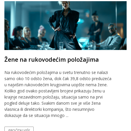
Žene na rukovodećim položajima
Na rukovodećim položajima u svetu trenutno se nalazi
samo oko 10 odsto žena, dok čak 39,8 odsto preduzeća
u najvišim rukovodećim krugovima uopšte nema žene.
Koliko god ovako postavljeni brojevi prikazuju ženu u
krajnje nezavidnom položaju, situacija samo na prvi
pogled deluje tako. Svakim danom sve je više žena
vlasnica ili direktorki kompanija, što nesumnjivo
dokazuje da se situacija mnogo ...
PROČITAJ VIŠE