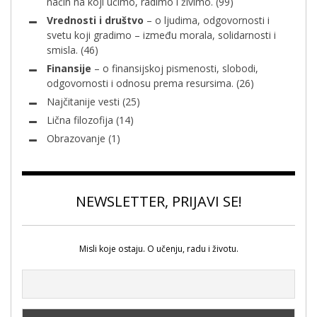
način na koji učimo, radimo i živimo.
(99)
Vrednosti i društvo
– o ljudima, odgovornosti i
svetu koji gradimo – između morala, solidarnosti i
smisla.
(46)
Finansije
– o finansijskoj pismenosti, slobodi,
odgovornosti i odnosu prema resursima.
(26)
Najčitanije vesti
(25)
Lična filozofija
(14)
Obrazovanje
(1)
NEWSLETTER, PRIJAVI SE!
Misli koje ostaju. O učenju, radu i životu.