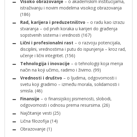
Visoko obrazovanje
– o akademskim institucijama,
istraživanju i novim modelima visokog obrazovanja
(186)
Rad, karijera i preduzetništvo
– o radu kao izrazu
stvaranja – od prvih koraka u karijeri do građenja
sopstvenih sistema i vrednosti
(167)
Lični i profesionalni rast
– o razvoju potencijala,
disciplini, vrednostima i putu do ispunjenja – kroz rad,
učenje i lični integritet.
(156)
Tehnologija i inovacije
– o tehnologiji koja menja
način na koji učimo, radimo i živimo.
(99)
Vrednosti i društvo
– o ljudima, odgovornosti i
svetu koji gradimo – između morala, solidarnosti i
smisla.
(46)
Finansije
– o finansijskoj pismenosti, slobodi,
odgovornosti i odnosu prema resursima.
(26)
Najčitanije vesti
(25)
Lična filozofija
(14)
Obrazovanje
(1)