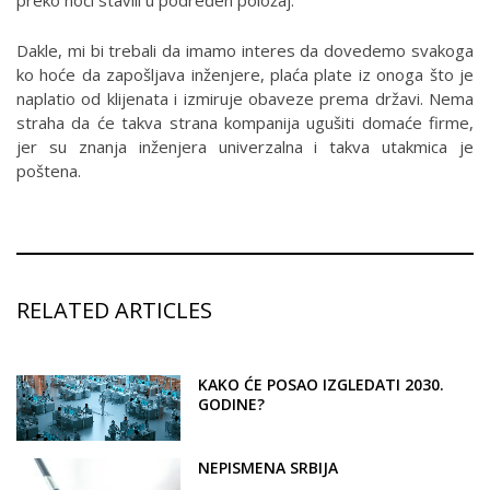
preko noći stavili u podređen položaj.
Dakle, mi bi trebali da imamo interes da dovedemo svakoga
ko hoće da zapošljava inženjere, plaća plate iz onoga što je
naplatio od klijenata i izmiruje obaveze prema državi. Nema
straha da će takva strana kompanija ugušiti domaće firme,
jer su znanja inženjera univerzalna i takva utakmica je
poštena.
RELATED ARTICLES
KAKO ĆE POSAO IZGLEDATI 2030.
GODINE?
NEPISMENA SRBIJA