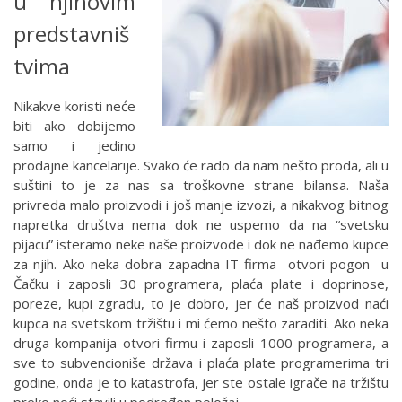
u njihovim
predstavniš
tvima
Nikakve koristi neće
biti ako dobijemo
samo i jedino
prodajne kancelarije. Svako će rado da nam nešto proda, ali u
suštini to je za nas sa troškovne strane bilansa. Naša
privreda malo proizvodi i još manje izvozi, a nikakvog bitnog
napretka društva nema dok ne uspemo da na “svetsku
pijacu” isteramo neke naše proizvode i dok ne nađemo kupce
za njih. Ako neka dobra zapadna IT firma otvori pogon u
Čačku i zaposli 30 programera, plaća plate i doprinose,
poreze, kupi zgradu, to je dobro, jer će naš proizvod naći
kupca na svetskom tržištu i mi ćemo nešto zaraditi. Ako neka
druga kompanija otvori firmu i zaposli 1000 programera, a
sve to subvencioniše država i plaća plate programerima tri
godine, onda je to katastrofa, jer ste ostale igrače na tržištu