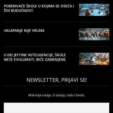
POBEĐIVAĆE ŠKOLE U KOJIMA SE OSEĆA I
ŽIVI BUDUĆNOST.
UKLAPANJE NIJE VRLINA
U ERI JEFTINE INTELIGENCIJE, ŠKOLE
NEĆE EVOLUIRATI. BIĆE ZAMENJENE.
NEWSLETTER, PRIJAVI SE!
Misli koje ostaju. O učenju, radu i životu.