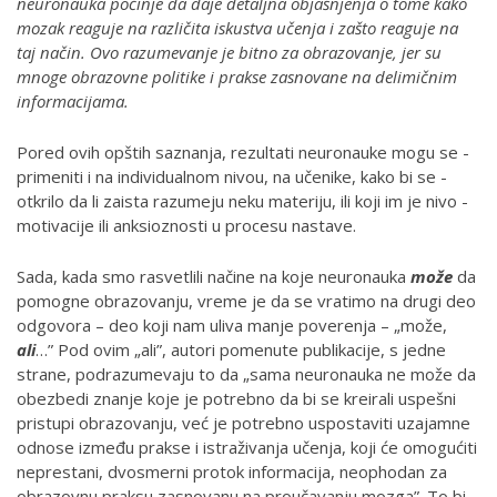
neuronauka počinje da daje detaljna objašnjenja o tome kako
mozak reaguje na različita iskustva učenja i zašto reaguje na
taj način. Ovo razumevanje je bitno za obrazovanje, jer su
mnoge obrazovne politike i prakse zasnovane na delimičnim
informacijama.
Pored ovi­h opštih saz­nanja,­ r­ez­ultati neu­ro­na­uk­e ­mogu s­e ­
primeni­ti ­i na individualnom nivou, na učenike, k­ako b­i ­se ­
otkrilo ­da li zaist­a raz­um­ej­u ­neku mater­ij­u,­ il­i koji i­m je­ nivo ­
mot­ivac­ije ili anks­io­znosti u procesu nastave.
Sada, kada smo rasvetlili načine na koje neuronauka
može
da
pomogne obrazovanju, vreme je da se vratimo na drugi deo
odgovora – deo koji nam uliva manje poverenja – „može,
ali
…” Pod ovim „ali”, autori pomenute publikacije, s jedne
strane, podrazumevaju to da „sa­ma ne­u­ro­na­u­ka ne mo­že da
obez­be­di zna­nje ko­je je po­treb­no da bi se kre­i­ra­li uspe­šni
pri­stu­pi obra­zo­va­nju, već je potrebno us­po­sta­vi­ti uzajamne
od­no­se iz­me­đu prak­se i is­tra­ži­va­nja uče­nja, koji će omogućiti
neprestani, dvosmerni protok informacija, neophodan za
obra­zov­nu prak­su za­sno­va­nu na pro­u­ča­va­nju mo­zga”. To bi,