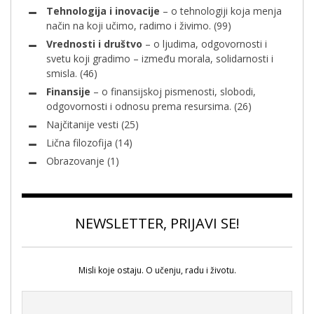
Tehnologija i inovacije
– o tehnologiji koja menja
način na koji učimo, radimo i živimo.
(99)
Vrednosti i društvo
– o ljudima, odgovornosti i
svetu koji gradimo – između morala, solidarnosti i
smisla.
(46)
Finansije
– o finansijskoj pismenosti, slobodi,
odgovornosti i odnosu prema resursima.
(26)
Najčitanije vesti
(25)
Lična filozofija
(14)
Obrazovanje
(1)
NEWSLETTER, PRIJAVI SE!
Misli koje ostaju. O učenju, radu i životu.