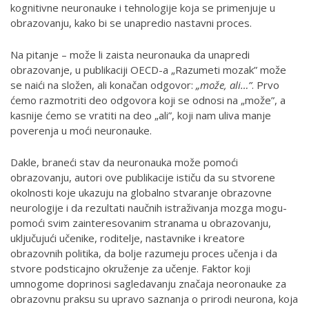
kognitivne neuronauke i tehnologije koja se primenjuje u
obrazovanju, kako bi se unapredio nastavni proces.
Na pitanje – može li zaista neuronauka da unapredi
obrazovanje, u publikaciji OECD-a „Razumeti mozak” može
se naići na složen, ali konačan odgovor:
„može, ali…”
. Prvo
ćemo razmotriti deo odgovora koji se odnosi na „može”, a
kasnije ćemo se vratiti na deo „ali”, koji nam uliva manje
poverenja u moći neuronauke.
Dakle, braneći stav da neuronauka može pomoći
obrazovanju, autori ove publikacije ističu da su stvorene
okolnosti koje ukazuju na globalno stvaranje obrazovne
neurologije i da re­zul­ta­ti ­na­uč­nih­ is­tra­ži­va­nja­ mozga mo­gu­
po­mo­ći­ svim zainteresovanim stranama u obrazovanju,
uključujući učenike, roditelje, nastavnike i kreatore
obrazovnih politika, da bolje razumeju proces učenja i da
stvore podsticajno okruženje za učenje. Faktor koji
umnogome doprinosi sagledavanju značaja neoronauke za
obrazovnu praksu su upravo saznanja o prirodi neurona, koja