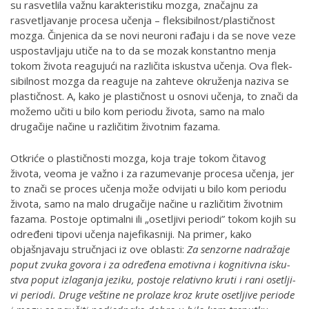
su rasvetlila važnu karakteristiku mozga, značajnu za
rasvetljavanje procesa učenja – fleksibilnost/plastičnost
mozga. Činjenica da se novi neuroni rađaju i da se no­ve ve­ze
us­po­sta­vlja­ju utiče na to da se mozak konstantno menja
tokom života reagujući na različita iskustva učenja. Ova flek­
si­bil­nost mo­zga da re­a­gu­je na zah­te­ve okru­že­nja na­zi­va se
plastičnost. A, kako je plastičnost u osnovi učenja, to znači da
možemo učiti u bilo kom periodu života, samo na malo
drugačije načine u različitim životnim fazama.
Otkriće o plastičnosti mozga, koja traje tokom čitavog
života, veoma je važno i za razumevanje procesa učenja, jer
to znači se proces učenja može odvijati u bilo kom periodu
života, samo na malo drugačije načine u različitim životnim
fazama. Po­sto­je op­ti­mal­ni ili „ose­tlji­vi pe­ri­o­di” to­kom ko­jih su
od­re­đe­ni ti­po­vi uče­nja naj­e­fi­ka­sni­ji. Na primer, kako
objašnjavaju stručnjaci iz ove oblasti:
Za senzorne nadražaje
poput zvuka govora i za od­re­đe­na emo­tiv­na i kog­ni­tiv­na is­ku­
stva po­put iz­la­ga­nja je­zi­ku, po­sto­je re­la­tiv­no kru­ti i ra­ni ose­tlji­
vi pe­ri­o­di. Dru­ge ve­šti­ne ne pro­la­ze kroz kru­te ose­tlji­ve periode