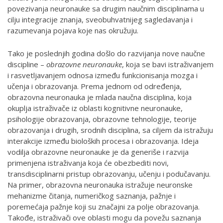
povezivanja neuronauke sa drugim naučnim disciplinama u
cilju integracije znanja, sveobuhvatnijeg sagledavanja i
razumevanja pojava koje nas okružuju.
Tako je poslednjih godina došlo do razvijanja nove naučne
discipline –
obrazovne neuronauke
, koja se bavi istraživanjem
i rasvetljavanjem odnosa između funkcionisanja mozga i
učenja i obrazovanja. Prema jednom od određenja,
obrazovna neuronauka je mlada naučna disciplina, koja
okuplja istraživače iz oblasti kognitivne neuronauke,
psihologije obrazovanja, obrazovne tehnologije, teorije
obrazovanja i drugih, srodnih disciplina, sa ciljem da istražuju
interakcije između bioloških procesa i obrazovanja. Ideja
vodilja obrazovne neuronauke je da generiše i razvija
primenjena istraživanja koja će obezbediti novi,
transdisciplinarni pristup obrazovanju, učenju i podučavanju.
Na primer, obrazovna neuronauka istražuje neuronske
mehanizme čitanja, numeričkog saznanja, pažnje i
poremećaja pažnje koji su značajni za polje obrazovanja.
Takođe, istraživači ove oblasti mogu da povežu saznanja