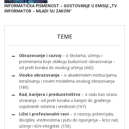
INFORMATIČKA PISMENOST – GOSTOVANJE U EMISIJI „TV
INFORMATOR – MLADI SU ZAKON”
TEME
Obrazovanje i razvoj
– o školama, učenju i
promenama koje oblikuju budućnost obrazovanja –
od prvih koraka do visokog učenja
(442)
Visoko obrazovanje
– o akademskim institucijama,
istraživanju i novim modelima visokog obrazovanja
(186)
Rad, karijera i preduzetništvo
– o radu kao izrazu
stvaranja – od prvih koraka u karijeri do građenja
sopstvenih sistema i vrednosti
(167)
Lični i profesionalni rast
– o razvoju potencijala,
disciplini, vrednostima i putu do ispunjenja – kroz rad,
učenje i lični integritet.
(156)