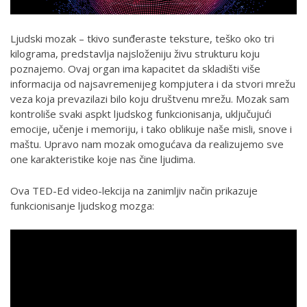
Ljudski mozak – tkivo sunđeraste teksture, teško oko tri
kilograma, predstavlja najsloženiju živu strukturu koju
poznajemo. Ovaj organ ima kapacitet da skladišti više
informacija od najsavremenijeg kompjutera i da stvori mrežu
veza koja prevazilazi bilo koju društvenu mrežu. Mozak sam
kontroliše svaki aspkt ljudskog funkcionisanja, uključujući
emocije, učenje i memoriju, i tako oblikuje naše misli, snove i
maštu. Upravo nam mozak omogućava da realizujemo sve
one karakteristike koje nas čine ljudima.
Ova TED-Ed video-lekcija na zanimljiv način prikazuje
funkcionisanje ljudskog mozga: