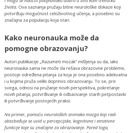
i mogu se naučiti podjednako dobro u bilo kom trenutku
života.
Ova saznanja pružaju bitne neurološke dokaze koji
potvrđuju mogućnost celoživotnog učenja, a posebno su
značajna za populaciju koja stari.
Kako neuronauka može da
pomogne obrazovanju?
Autori publikacije „Razumeti mozak” mišljenja su da, iako
neuronauka sama ne može da rešava obrazovne probleme,
postoje određena pitanja za koja je ona posebno adekvatna
i u kojima pruža veliki doprinos obrazovanju. To se, pre
svega, odnosi na pružanje novih perspektiva, pokretanje
novih pitanja, potvrđivanje ili odbacivanje starih petpostavki
ili potvrđivanje postojećih praksi.
Na primer, pomoću neuroloških snimaka mozga koji radi
obezbeđuje se uvid u percepcijske, kognitivne i emotivne
funkcije koje su značajne za obrazovanje. Pored toga,