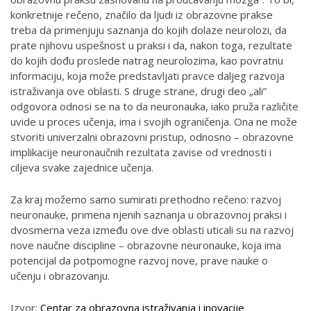
konkretnije rečeno, značilo da ljudi iz obrazovne prakse
treba da primenjuju saznanja do kojih dolaze neurolozi, da
prate njihovu uspešnost u praksi i da, nakon toga, rezultate
do kojih dođu proslede natrag neurolozima, kao povratnu
informaciju, koja može predstavljati pravce daljeg razvoja
istraživanja ove oblasti. S druge strane, drugi deo „ali”
odgovora odnosi se na to da neuronauka, iako pruža različite
uvide u proces učenja, ima i svojih ograničenja. Ona ne može
stvoriti univerzalni obrazovni pristup, odnosno – obrazovne
implik­ac­ije neur­onau­čnih r­ezult­ata ­z­avise ­od vrednost­i i
ciljeva ­s­va­ke­ ­zajed­ni­ce­ učenja.
Za kraj možemo samo sumirati prethodno rečeno: razvoj
neuronauke, primena njenih saznanja u obrazovnoj praksi i
dvosmerna veza između ove dve oblasti uticali su na razvoj
nove naučne discipline – obrazovne neuronauke, koja ima
potencijal da potpomogne razvoj nove, prave nauke o
učenju i obrazovanju.
Izvor:
Centar za obrazovna istraživanja i inovacije