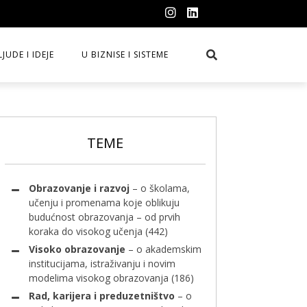
LJUDE I IDEJE
U BIZNISE I SISTEME
TEME
Obrazovanje i razvoj
– o školama,
učenju i promenama koje oblikuju
budućnost obrazovanja – od prvih
koraka do visokog učenja
(442)
Visoko obrazovanje
– o akademskim
institucijama, istraživanju i novim
modelima visokog obrazovanja
(186)
Rad, karijera i preduzetništvo
– o