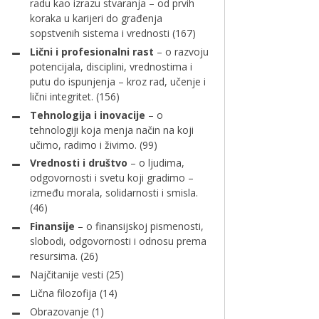
radu kao izrazu stvaranja – od prvih
koraka u karijeri do građenja
sopstvenih sistema i vrednosti
(167)
Lični i profesionalni rast
– o razvoju
potencijala, disciplini, vrednostima i
putu do ispunjenja – kroz rad, učenje i
lični integritet.
(156)
Tehnologija i inovacije
– o
tehnologiji koja menja način na koji
učimo, radimo i živimo.
(99)
Vrednosti i društvo
– o ljudima,
odgovornosti i svetu koji gradimo –
između morala, solidarnosti i smisla.
(46)
Finansije
– o finansijskoj pismenosti,
slobodi, odgovornosti i odnosu prema
resursima.
(26)
Najčitanije vesti
(25)
Lična filozofija
(14)
Obrazovanje
(1)