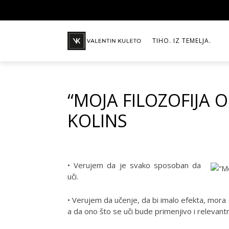
TIHO. IZ TEMELJA.
“MOJA FILOZOFIJA 
KOLINS
•
Verujem da je svako sposoban da
uči.
• Verujem da učenje, da bi imalo efekta, mora 
a da ono što se uči bude primenjivo i relevan