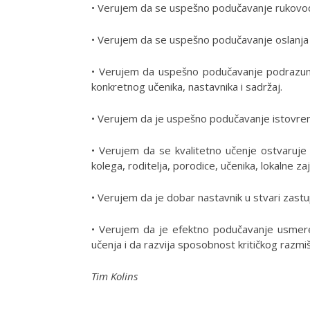
• Verujem da se uspešno podučavanje rukovodi 
• Verujem da se uspešno podučavanje oslanja 
• Verujem da uspešno podučavanje podrazume
konkretnog učenika, nastavnika i sadržaj.
• Verujem da je uspešno podučavanje istovrem
• Verujem da se kvalitetno učenje ostvaruje 
kolega, roditelja, porodice, učenika, lokalne za
• Verujem da je dobar nastavnik u stvari zastup
• Verujem da je efektno podučavanje usmereno 
učenja i da razvija sposobnost kritičkog razmiš
Tim Kolins