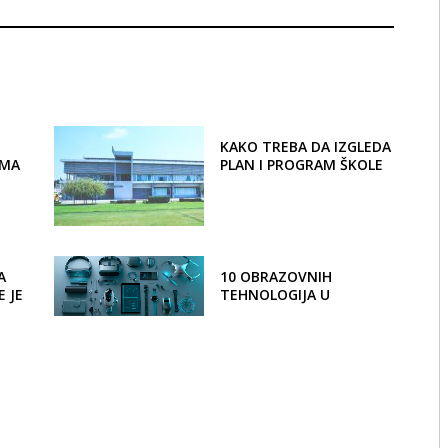
U
KAKO TREBA DA IZGLEDA
AMA
PLAN I PROGRAM ŠKOLE
XXI VEKA
A
10 OBRAZOVNIH
 JE
TEHNOLOGIJA U
 NA
RAZVOJU
0.