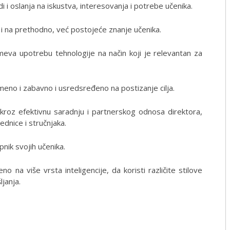
i oslanja na iskustva, interesovanja i potrebe učenika.
i na prethodno, već postojeće znanje učenika.
va upotrebu tehnologije na način koji je relevantan za
eno i zabavno i usredsređeno na postizanje cilja.
kroz efektivnu saradnju i partnerskog odnosa direktora,
jednice i stručnjaka.
nik svojih učenika.
na više vrsta inteligencije, da koristi različite stilove
ljanja.