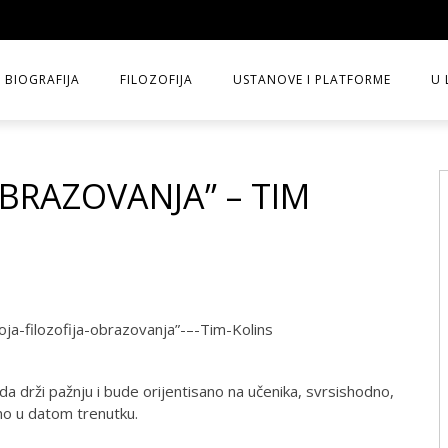
BIOGRAFIJA
FILOZOFIJA
USTANOVE I PLATFORME
U 
OBRAZOVANJA” – TIM
da drži pažnju i bude orijentisano na učenika, svrsishodno,
tno u datom trenutku.