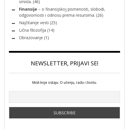
smisla.
(46)
Finansije
– o finansijskoj pismenosti, slobodi,
odgovornosti i odnosu prema resursima.
(26)
Najčitanije vesti
(25)
Lična filozofija
(14)
Obrazovanje
(1)
NEWSLETTER, PRIJAVI SE!
Misli koje ostaju. O učenju, radu i životu.