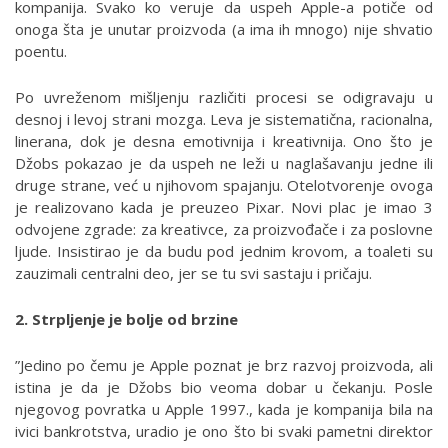
kompanija. Svako ko veruje da uspeh Apple-a potiče od
onoga šta je unutar proizvoda (a ima ih mnogo) nije shvatio
poentu.
Po uvreženom mišljenju različiti procesi se odigravaju u
desnoj i levoj strani mozga. Leva je sistematična, racionalna,
linerana, dok je desna emotivnija i kreativnija. Ono što je
Džobs pokazao je da uspeh ne leži u naglašavanju jedne ili
druge strane, već u njihovom spajanju. Otelotvorenje ovoga
je realizovano kada je preuzeo Pixar. Novi plac je imao 3
odvojene zgrade: za kreativce, za proizvođače i za poslovne
ljude. Insistirao je da budu pod jednim krovom, a toaleti su
zauzimali centralni deo, jer se tu svi sastaju i pričaju.
2. Strpljenje je bolje od brzine
”Jedino po čemu je Apple poznat je brz razvoj proizvoda, ali
istina je da je Džobs bio veoma dobar u čekanju. Posle
njegovog povratka u Apple 1997., kada je kompanija bila na
ivici bankrotstva, uradio je ono što bi svaki pametni direktor