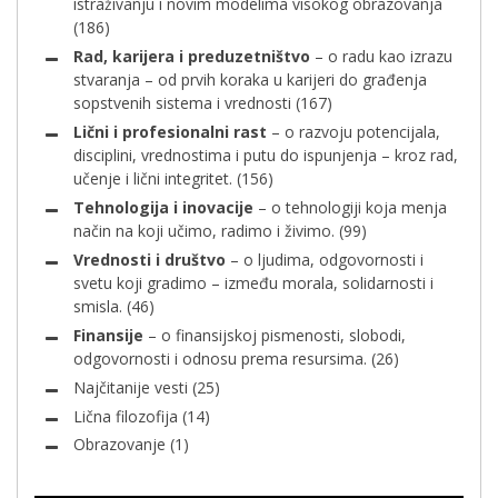
istraživanju i novim modelima visokog obrazovanja
(186)
Rad, karijera i preduzetništvo
– o radu kao izrazu
stvaranja – od prvih koraka u karijeri do građenja
sopstvenih sistema i vrednosti
(167)
Lični i profesionalni rast
– o razvoju potencijala,
disciplini, vrednostima i putu do ispunjenja – kroz rad,
učenje i lični integritet.
(156)
Tehnologija i inovacije
– o tehnologiji koja menja
način na koji učimo, radimo i živimo.
(99)
Vrednosti i društvo
– o ljudima, odgovornosti i
svetu koji gradimo – između morala, solidarnosti i
smisla.
(46)
Finansije
– o finansijskoj pismenosti, slobodi,
odgovornosti i odnosu prema resursima.
(26)
Najčitanije vesti
(25)
Lična filozofija
(14)
Obrazovanje
(1)