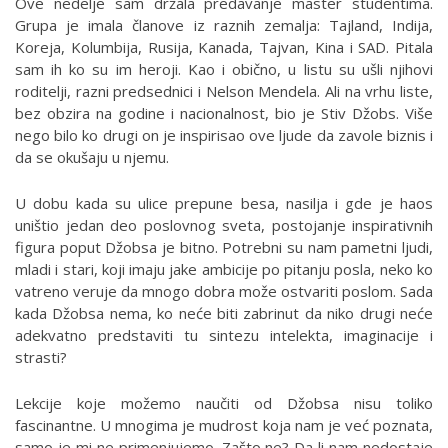
Ove nedelje sam držala predavanje master studentima.
Grupa je imala članove iz raznih zemalja: Tajland, Indija,
Koreja, Kolumbija, Rusija, Kanada, Tajvan, Kina i SAD. Pitala
sam ih ko su im heroji. Kao i obično, u listu su ušli njihovi
roditelji, razni predsednici i Nelson Mendela. Ali na vrhu liste,
bez obzira na godine i nacionalnost, bio je Stiv Džobs. Više
nego bilo ko drugi on je inspirisao ove ljude da zavole biznis i
da se okušaju u njemu.
U dobu kada su ulice prepune besa, nasilja i gde je haos
uništio jedan deo poslovnog sveta, postojanje inspirativnih
figura poput Džobsa je bitno. Potrebni su nam pametni ljudi,
mladi i stari, koji imaju jake ambicije po pitanju posla, neko ko
vatreno veruje da mnogo dobra može ostvariti poslom. Sada
kada Džobsa nema, ko neće biti zabrinut da niko drugi neće
adekvatno predstaviti tu sintezu intelekta, imaginacije i
strasti?
Lekcije koje možemo naučiti od Džobsa nisu toliko
fascinantne. U mnogima je mudrost koja nam je već poznata,
samo je mi ne primenjujemo. Zašto ne? Da li nam nedostaje