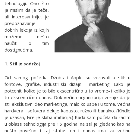
tehnologiji. Ono što
ja mislim da je teže,
ali interesantnije, je
prepoznavanje
dobrih lekcija iz kojih
možemo nešto
naučiti o tim
dostignućima.
1. Stil je sadržaj
Od samog početka Džobs i Apple su verovali u stil: u
fontove, grafike, industrijski dizajn i marketing. Lako je
potceniti koliko je to bilo ekscentrično u to vreme- i koliko je
to ekscentrično danas. Dok većina organizacija veruje da je
stil ekskluzivni deo marketinga, malo ko uspe i u tome. Većina
hardvera i softvera deluje kabasto, ružno ili banalno. (Kindle
je užasan, Fire je slaba imitacija.) Kada sam počela da radim
u oblasti tehnologija pre 15 godina, na stil je gledano kao na
nešto površno i taj status on i danas ima za većinu