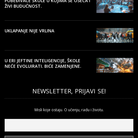
POBEĐIVAĆE ŠKOLE U KOJIMA SE OSEĆA I
ŽIVI BUDUĆNOST.
UKLAPANJE NIJE VRLINA
U ERI JEFTINE INTELIGENCIJE, ŠKOLE
NEĆE EVOLUIRATI. BIĆE ZAMENJENE.
NEWSLETTER, PRIJAVI SE!
Misli koje ostaju. O učenju, radu i životu.