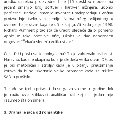
uradio: sasekao proizvodne linije (15 desktop modela na
jedan) smanjio broj softver i hardver inžinjera, uklonio
perfierne uređaje, smanjio inventar i maloprodaju i većinu
proizvodnje iselio van zemlje. Nema ničeg brilijantnog u
ovome, to je stvar koja se uči iz knjiga. Ali kada ga je 1998.
Richard Rummelt pitao šta će uraditi sledeće da bi pomerio
Apple iz tako osetljive niše, Džobs je dao neodređen
odgovor: “Čekaću sledeću veliku stvar.“
Čekati? U poslu sa tehnologijama? To je zahtevalo hrabrost.
Naravno, kada je ukapirao koja je sledeća velika stvar, Džobs
je bio metodičan i strpljiv kada je u pitanju preuzimanje
koraka da bi se iskoristile velike promene kada se tržište
SAD-a proširilo.
Takođe se treba prisetiti da su ga za vreme tri godine dok
je radio ovo kritikovali analitičari od kojih ni jedan nije
razumeo šta on smera.
3. Drama je jača od romantike