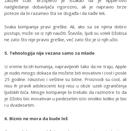
zauzeli stav. Brzopleto je istakao da je Apple-ovo
nadgledanje dobavljača rigorozno, ali je napravio brze
poteze da bi razumeo šta se događa i da nađe lek.
Svaka kompanija pravi greške. Ali, ako sa se njima dobro
postupi, može se iz njih naučiti. Štaviše, ljudi su voleli Džobsa
ne zato što nije pravio greške, već zato što je iz njih učio.
5. Tehnologija nije vezana samo za mlade
U vreme brzih komanija, napravljenih tako da ne traju, Apple
je nudio mnogo dokaza da možete biti inovativni i cool i posle
25 godine. Iskustvo i veštine su bitne. Proizvodi su cool, ali
nisu ih pravili adolescenti koji nisu u obzir uzeli ograničenja
ljudskih bića. Mnoge kompanije bi trebalo da razmotre to da
je Džobs bio inovativan u pedesetim isto onoliko koliko je bio
i u dvadesetim.
6. Biznis ne mora da bude loš