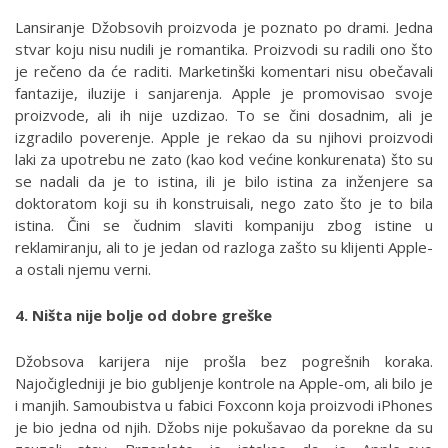
Lansiranje Džobsovih proizvoda je poznato po drami. Jedna
stvar koju nisu nudili je romantika. Proizvodi su radili ono što
je rečeno da će raditi. Marketinški komentari nisu obečavali
fantazije, iluzije i sanjarenja. Apple je promovisao svoje
proizvode, ali ih nije uzdizao. To se čini dosadnim, ali je
izgradilo poverenje. Apple je rekao da su njihovi proizvodi
laki za upotrebu ne zato (kao kod većine konkurenata) što su
se nadali da je to istina, ili je bilo istina za inženjere sa
doktoratom koji su ih konstruisali, nego zato što je to bila
istina. Čini se čudnim slaviti kompaniju zbog istine u
reklamiranju, ali to je jedan od razloga zašto su klijenti Apple-
a ostali njemu verni.
4. Ništa nije bolje od dobre greške
Džobsova karijera nije prošla bez pogrešnih koraka.
Najočigledniji je bio gubljenje kontrole na Apple-om, ali bilo je
i manjih. Samoubistva u fabici Foxconn koja proizvodi iPhones
je bio jedna od njih. Džobs nije pokušavao da porekne da su