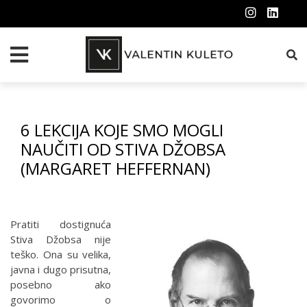
6 LEKCIJA KOJE SMO MOGLI
NAUČITI OD STIVA DŽOBSA
(MARGARET HEFFERNAN)
Pratiti dostignuća
Stiva Džobsa nije
teško. Ona su velika,
javna i dugo prisutna,
posebno ako
govorimo o