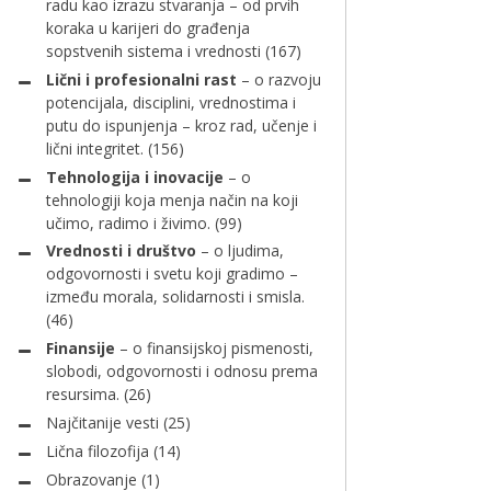
radu kao izrazu stvaranja – od prvih
koraka u karijeri do građenja
sopstvenih sistema i vrednosti
(167)
Lični i profesionalni rast
– o razvoju
potencijala, disciplini, vrednostima i
putu do ispunjenja – kroz rad, učenje i
lični integritet.
(156)
Tehnologija i inovacije
– o
tehnologiji koja menja način na koji
učimo, radimo i živimo.
(99)
Vrednosti i društvo
– o ljudima,
odgovornosti i svetu koji gradimo –
između morala, solidarnosti i smisla.
(46)
Finansije
– o finansijskoj pismenosti,
slobodi, odgovornosti i odnosu prema
resursima.
(26)
Najčitanije vesti
(25)
Lična filozofija
(14)
Obrazovanje
(1)