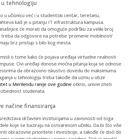
 u tehnologiju
u učionicu već i u studentski centar, teretanu,
hteva kad je u pitanju IT infrastruktura kampusa.
današnjice će morati da omoguće podršku za veliki broj
ije treba da odgovore na potrebe ‘promene mobilnosti’
maju brz pristup s bilo kog mesta.
isli o tome kako će pojava uređaja virtuelne realnosti
mpuse. Ovi uređaji donose moćna pitanja koja se odnose
ofesorima da obrazovno iskustvo dovedu do maksimuma.
aganja u tehnologiju treba takođe da uzmu u obzir
itet u Merilendu ranije ove godine
otkrio, univerziteti
bezbednost studenata.
ve načine finansiranja
sredstava državnim institucijama u zavisnosti od toga
dele koje se baziraju na ostvarenom učinku. Da bi što više
ti obrazovne prioritete i investicije, a takođe će doći do
rema svojim studentima i njenoj zajednici. Dok je model