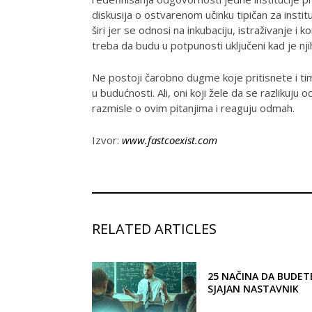
diskusija o ostvarenom učinku tipičan za institu
širi jer se odnosi na inkubaciju, istraživanje i
treba da budu u potpunosti uključeni kad je nji
Ne postoji čarobno dugme koje pritisnete i ti
u budućnosti. Ali, oni koji žele da se razlikuju 
razmisle o ovim pitanjima i reaguju odmah.
Izvor:
www.fastcoexist.com
RELATED ARTICLES
25 NAČINA DA BUDET
SJAJAN NASTAVNIK