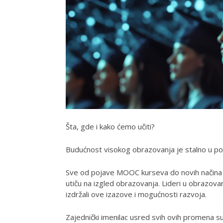
Šta, gde i kako ćemo učiti?
Budućnost visokog obrazovanja je stalno u po
Sve od pojave MOOC kurseva do novih načina uče
utiču na izgled obrazovanja. Lideri u obrazova
izdržali ove izazove i mogućnosti razvoja.
Zajednički imenilac usred svih ovih promena su