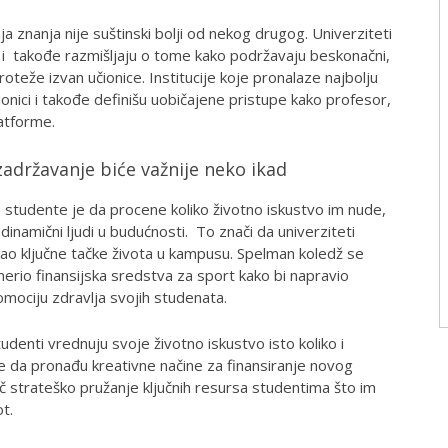
a znanja nije suštinski bolji od nekog drugog. Univerziteti
e i takođe razmišljaju o tome kako podržavaju beskonačni,
oteže izvan učionice. Institucije koje pronalaze najbolju
nici i takođe definišu uobičajene pristupe kako profesor,
atforme.
zadržavanje biće važnije neko ikad
že studente je da procene koliko životno iskustvo im nude,
dinamični ljudi u budućnosti. To znači da univerziteti
kao ključne tačke života u kampusu. Spelman koledž se
erio finansijska sredstva za sport kako bi napravio
romociju zdravlja svojih studenata.
tudenti vrednuju svoje životno iskustvo isto koliko i
 da pronađu kreativne načine za finansiranje novog
č strateško pružanje ključnih resursa studentima što im
t.