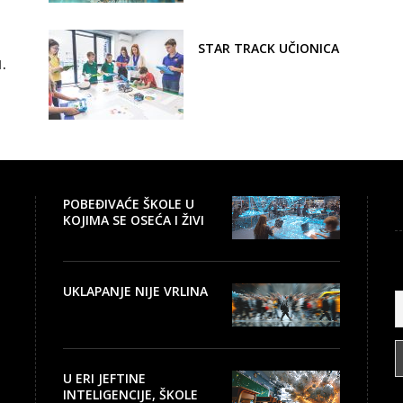
UMETNOSTI
STAR TRACK UČIONICA
.
POBEĐIVAĆE ŠKOLE U
KOJIMA SE OSEĆA I ŽIVI
BUDUĆNOST.
UKLAPANJE NIJE VRLINA
U ERI JEFTINE
INTELIGENCIJE, ŠKOLE