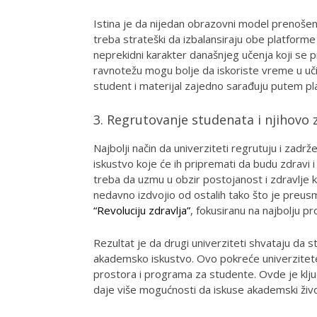
Istina je da nijedan obrazovni model prenošenj
treba strateški da izbalansiraju obe platform
neprekidni karakter današnjeg učenja koji se pr
ravnotežu mogu bolje da iskoriste vreme u učio
student i materijal zajedno sarađuju putem pl
3. Regrutovanje studenata i njihovo 
Najbolji način da univerziteti regrutuju i zadr
iskustvo koje će ih pripremati da budu zdravi i 
treba da uzmu u obzir postojanost i zdravlje 
nedavno izdvojio od ostalih tako što je preusm
“Revoluciju zdravlja”
, fokusiranu na najbolju p
Rezultat je da drugi univerziteti shvataju da s
akademsko iskustvo. Ovo pokreće univerzitete
prostora i programa za studente. Ovde je klju
daje više mogućnosti da iskuse akademski živo