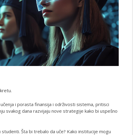
kretu.
nja i porasta finansija i održivosti sistema, pritisci
nju svakog dana razvijaju nove strategije kako bi uspešno
 studenti. Šta bi trebalo da uče? Kako institucije mogu