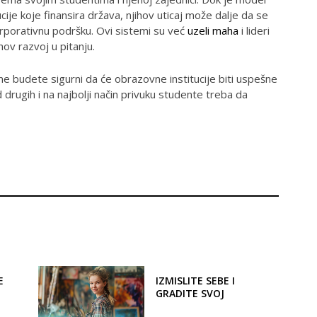
cije koje finansira država, njihov uticaj može dalje da se
 korporativnu podršku. Ovi sistemi su već
uzeli maha
i lideri
hov razvoj u pitanju.
me budete sigurni da će obrazovne institucije biti uspešne
od drugih i na najbolji način privuku studente treba da
E
IZMISLITE SEBE I
GRADITE SVOJ
SAVREMENI SVET