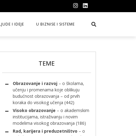
LJUDE I IDEJE
U BIZNISE I SISTEME
TEME
Obrazovanje i razvoj
– o školama,
učenju i promenama koje oblikuju
budućnost obrazovanja – od prvih
koraka do visokog učenja
(442)
Visoko obrazovanje
– o akademskim
institucijama, istraživanju i novim
modelima visokog obrazovanja
(186)
Rad, karijera i preduzetništvo
– o