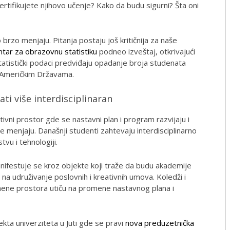
ertifikujete njihovo učenje? Kako da budu sigurni? Šta oni
brzo menjaju. Pitanja postaju još kritičnija za naše
ntar za obrazovnu statistiku
podneo izveštaj, otkrivajući
statistički podaci predviđaju opadanje broja studenata
 Američkim Državama.
ti više interdisciplinaran
tivni prostor gde se nastavni plan i program razvijaju i
 menjaju. Današnji studenti zahtevaju interdisciplinarno
tvu i tehnologiji.
nifestuje se kroz objekte koji traže da budu akademije
 na udruživanje poslovnih i kreativnih umova. Koledži i
mene prostora utiču na promene nastavnog plana i
ta univerziteta u Juti gde se pravi
nova preduzetnička