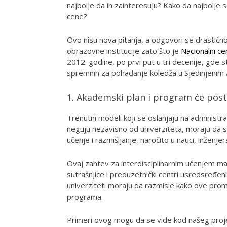
najbolje da ih zainteresuju? Kako da najbolje s
cene?
Ovo nisu nova pitanja, a odgovori se drastično 
obrazovne institucije zato što je
Nacionalni ce
2012. godine, po prvi put u tri decenije, gde 
spremnih za pohađanje koledža u Sjedinjenim
1. Akademski plan i program će posta
Trenutni modeli koji se oslanjaju na administra
neguju nezavisno od univerziteta, moraju da se
učenje i razmišljanje, naročito u nauci, inženjers
Ovaj zahtev za interdisciplinarnim učenjem ma
sutrašnjice i preduzetnički centri usredsređeni
univerziteti moraju da razmisle kako ove pro
programa.
Primeri ovog mogu da se vide kod našeg projek