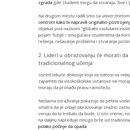
zgrada
gde studenti mogu da stvaraju, žive i 
Na drugom mestu radili smo sa univerzitetom u
centrom kako bi napravili originalno postrojen
objekat pod nazivom “globalni vaskularni insti
pojam ‘fuzije’ i omogućava studentima da kori
rešenja, rešavanje problema i stvaranje poslo
2. Lideri u obrazovanju će morati d
tradicionalnog učenja
Usred tekuće diskusije koja se odnosi na onlaj
zapamtiti da visokoškolske ustanove ne moraju
moraju da pronađu pravu ravnotežu.
Nedavna istraživanja pokazuju da petina vode
smatra da je onlajn obrazovanje snažno zastupl
veruju da bi trebalo da bude. U isto vreme, no
na daljinu napreduje mnogo brže od tradicion
polako počinje da opada.