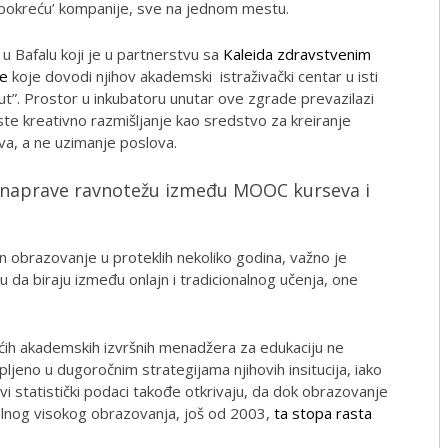
‘pokreću’ kompanije, sve na jednom mestu.
 Bafalu koji je u partnerstvu sa
Kaleida zdravstvenim
je
koje dovodi njihov akademski istraživački centar u isti
tut”. Prostor u inkubatoru unutar ove zgrade prevazilazi
ste kreativno razmišljanje kao sredstvo za kreiranje
va, a ne uzimanje poslova.
a naprave ravnotežu između MOOC kurseva i
n obrazovanje u proteklih nekoliko godina, važno je
 da biraju između onlajn i tradicionalnog učenja, one
ćih akademskih izvršnih menadžera za edukaciju ne
jeno u dugoročnim strategijama njihovih insitucija, iako
vi statistički podaci takođe otkrivaju, da dok obrazovanje
alnog visokog obrazovanja, još od 2003,
ta stopa rasta